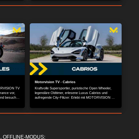
Motorvision TV - Cabrios
TORVISION TV
Kraftvolle Supersportler, puristische Open Wheeler,
Brance vor,
legendäre Oldtimer, erlesene Luxus Cabrios und
 und besucht
aufregende City-Flitzer: Erlebt mit MOTORVISION TV
die schönsten und luxuriösesten Cabrios der Welt.
, OFFLINE-MODUS: