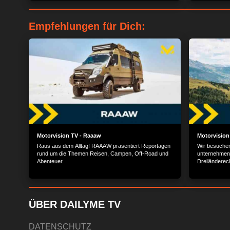
“Wirtschaftswunder-Tour” an frühere
Errungenschaften.
Empfehlungen für Dich:
Motorvision TV - Raaaw
Motorvision
Raus aus dem Alltag! RAAAW präsentiert Reportagen
Wir besuchen
rund um die Themen Reisen, Campen, Off-Road und
unternehmen 
Abenteuer.
Dreiländereck
Seen und Hoc
ÜBER DAILYME TV
DATENSCHUTZ