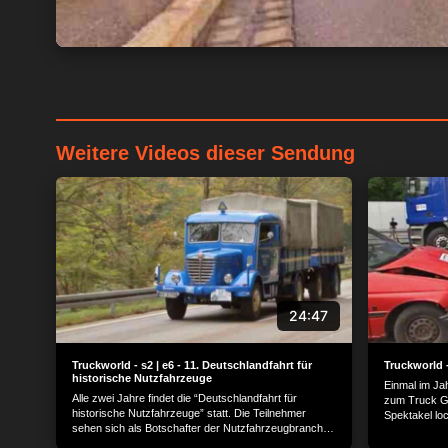
Weitere Videos dieser Sendung
24:47
Truckworld - s2 | e6 - 11. Deutschlandfahrt für
Truckworld 
historische Nutzfahrzeuge
Einmal im Ja
Alle zwei Jahre findet die “Deutschlandfahrt für
zum Truck Gr
historische Nutzfahrzeuge” statt. Die Teilnehmer
Spektakel loc
sehen sich als Botschafter der Nutzfahrzeugbranche.
Motoren. Doch
2010 erinnerte das Event unter dem Motto
schönsten LK