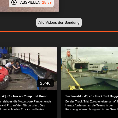
ABSPIELEN
25:39
Alle Videos der Sendung
25:46
- s2 | e7 - Trucker Camp und Korso
Truckworld - s2 | e8 - Truck Trial Bagg
hr zieht es die Motorsport- Fangemeinde
Bei der Truck Trial Europameisterschaft li
and Prix auf den Nürburgring. Das
Herausforderung an die Teams in der
kt mit schnellen Trucks und lauten
Fahrzeugbeherrschung und in der Geschi
 nicht nur die schnellsten, auch die
Wenn die Fahrer den anspruchsvollen Pa
W werden in der Eifel präsentiert.
beherrschen und sich festfahren, schlägt