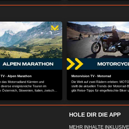
von Rolf Fercher.
 TV - Alpen Marathon
Motorvision TV - Motorrad
 das Motorradland Kärnten und
Die Welt auf zwei Rädern erleben: MO
diverse ereignisreiche Touren im
stellt die aktuellen Trends der Motorrad-
 Österreich, Slowenien, Italien, zwischen
gibt Reise-Tipps für eingefleischte Biker
halpen. Teil 1 von 2.
die angesagtesten Events der Szene.
HOLE DIR DIE APP
MEHR INHALTE INKLUSIVE