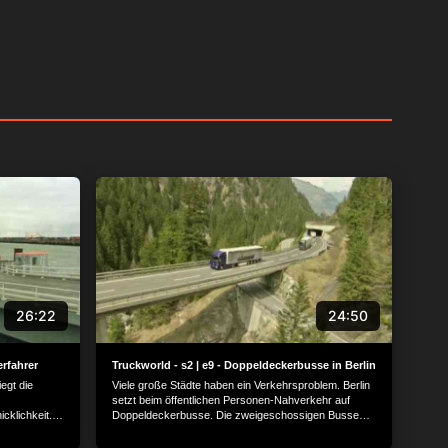
26:22
24:50
erfahrer
Truckworld - s2 | e9 - Doppeldeckerbusse in Berlin
egt die
Viele große Städte haben ein Verkehrsproblem. Berlin
setzt beim öffentlichen Personen-Nahverkehr auf
cklichkeit.
Doppeldeckerbusse. Die zweigeschossigen Busse
rcours nicht
bieten viel mehr Platz, so dass mehr Fahrgäste
 die Stunde
gleichzeitig transportiert werden können.