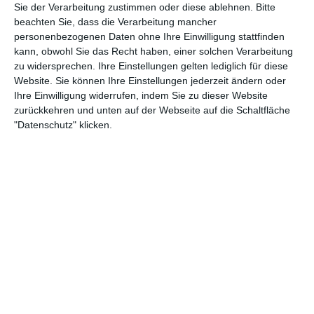
Sie der Verarbeitung zustimmen oder diese ablehnen.
Bitte
beachten Sie, dass die Verarbeitung mancher
personenbezogenen Daten ohne Ihre Einwilligung stattfinden
25:30
kann, obwohl Sie das Recht haben, einer solchen Verarbeitung
Truckworld - s2 | e10 - Unimog U20 im Einsatz
zu widersprechen. Ihre Einstellungen gelten lediglich für diese
Wenn im Winter der Schnee Straßen unpassierbar macht, ist der Unimog nicht
Website. Sie können Ihre Einstellungen jederzeit ändern oder
wegzudenken. Auch in der Landwirtschaft, bei Grünflächenarbeiten, der Waldarbeit
Ihre Einwilligung widerrufen, indem Sie zu dieser Website
und der Landschaftspflege kommt er gut mit den ihm gestellten Aufgaben zurecht.
zurückkehren und unten auf der Webseite auf die Schaltfläche
"Datenschutz" klicken.
25:04
Truckworld - s2 | e11 - Holztransport in Kanada