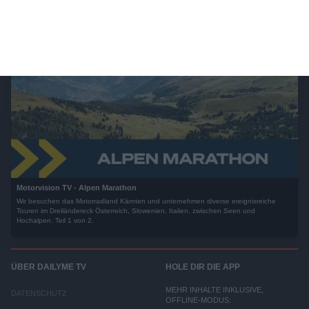
Motorvision TV - Alpen Marathon
Wir besuchen das Motorradland Kärnten und unternehmen diverse ereignisreiche
Touren im Dreiländereck Österreich, Slowenien, Italien, zwischen Seen und
Hochalpen. Teil 1 von 2.
ÜBER DAILYME TV
HOLE DIR DIE APP
MEHR INHALTE INKLUSIVE,
DATENSCHUTZ
OFFLINE-MODUS: