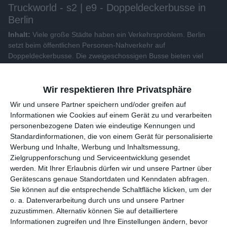
Truckworld - s2 | e9 - Doppeldeckerbusse in
Berlin
Inhalt:
Viele große Städte haben ein Verkehrsproblem. Berlin
setzt beim öffentlichen Personen-Nahverkehr auf
Doppeldeckerbusse. Die zweigeschossigen Busse bieten viel
mehr Platz, so dass mehr Fahrgäste gleichzeitig transportiert
werden können.
Wir respektieren Ihre Privatsphäre
Alle Videos der Sendung
Wir und unsere 1538 Partner speichern und/oder greifen auf
Informationen wie Cookies auf einem Gerät zu und verarbeiten
personenbezogene Daten wie eindeutige Kennungen und
Weitere Videos dieser Sendung
Standardinformationen, die von einem Gerät für personalisierte
Werbung und Inhalte, Werbung und Inhaltsmessung,
Zielgruppenforschung und Serviceentwicklung gesendet
werden.
Mit Ihrer Erlaubnis dürfen wir und unsere 1538 Partner
über Gerätescans genaue Standortdaten und Kenndaten
abfragen. Sie können auf die entsprechende Schaltfläche
klicken, um der o. a. Datenverarbeitung durch uns und unsere
Partner zuzustimmen. Alternativ können Sie auf detailliertere
Informationen zugreifen und Ihre Einstellungen ändern, bevor