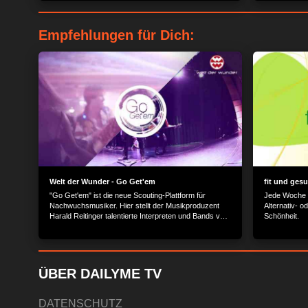
Kampkunstsportler die Samurai Schwerter im Training
für seine edl
einsetzen. So oder so übt diese traditionelle Waffe eine
Mann-Betrieb 
gewisse Faszination aus...
schätzen die
Empfehlungen für Dich:
größte Flügel
Welt der Wunder - Go Get'em
fit und ges
"Go Get'em" ist die neue Scouting-Plattform für
Jede Woche bean
Nachwuchsmusiker. Hier stellt der Musikproduzent
Alternativ- 
Harald Reitinger talentierte Interpreten und Bands vor,
Schönheit.
um deren musikalische Qualität einem breiten
Publikum zugänglich zu machen. Die nationalen und
internationalen Künstler bereichern die Musiksendung
mit persönlichen Videobotschaften, ausgewählten
Musikvideos und spannenden Interviews.
ÜBER DAILYME TV
DATENSCHUTZ