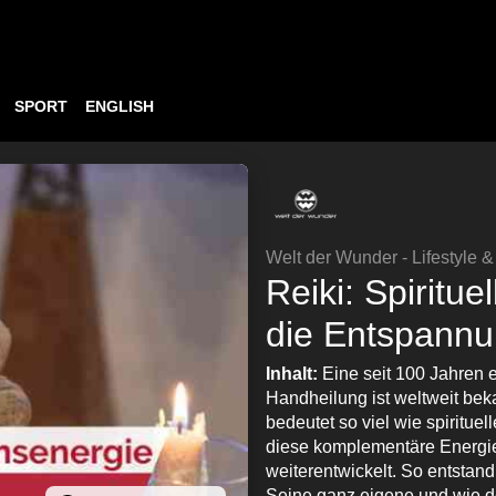
SPORT
ENGLISH
Welt der Wunder - Lifestyle 
Reiki: Spiritu
die Entspannu
Inhalt:
Eine seit 100 Jahren 
Handheilung ist weltweit beka
bedeutet so viel wie spiritue
diese komplementäre Energie
weiterentwickelt. So entstand
Seine ganz eigene und wie de