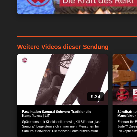
Weitere Videos dieser Sendung
9:34
Faszination Samurai Schwert: Traditionelle
Sündhaft te
Kampfkunst | LIT
Manufaktur 
Spätestens seit Kinoklassikern wie „Kill Bill“ oder „last
Erinnert Ihr
Samurai“ begeistern sich immer mehr Menschen für
Jude"? Dieses
Samurai Schwerter. Die meisten Leute nutzen stumpfe
Pilzköpfe ein
Schwerter zu dekorativen Zwecken, es gibt aber auch
Das deutsche