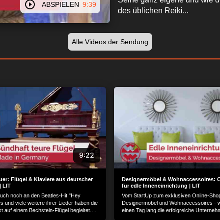
ABSPIELEN
9:39
des üblichen Reiki...
Alle Videos der Sendung
9:22
uer: Flügel & Klaviere aus deutscher
Designermöbel & Wohnaccessoires: 
| LIT
für edle Inneneinrichtung | LIT
 Euch noch an den Beatles-Hit "Hey
Vom StartUp zum exklusiven Online-Shop
 und viele weitere ihrer Lieder haben die
Designermöbel und Wohnaccessoires - wi
st auf einem Bechstein-Flügel begleitet.
einen Tag lang die erfolgreiche Unterneh
 Traditionsunternehmen, das bekannt ist
Fischer...