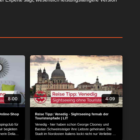
8:00
4:09
Online-Shop
Reise Tipp: Venedig - Sightseeing fernab der
Touristenpfade | LIT
pingclub für
Venedig - hier haben schon George Clooney und
r begleiten
Bastian Schweinsteiger ihre Liebste geheiratet. Die
merin Delia
Stadt im Nordosten Italiens lockt nicht nur Verliebte an
– sie ist auch ein beliebtes Reiseziel für Touristen.