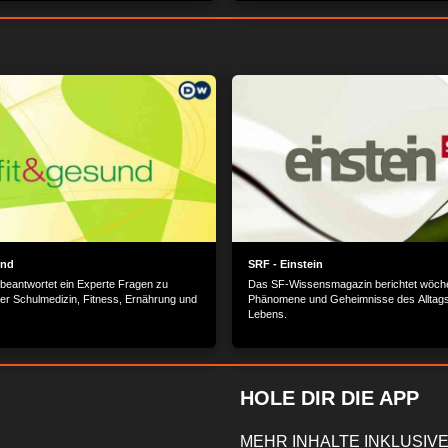
en Instrumente, wurde 1853 als Ein-
gegründet. Viele Pianisten weltweit
 hohe Qualität - wir besuchen Europas
-Manufaktur...
und
SRF - Einstein
twortet ein Experte Fragen zu
Das SF-Wissensmagazin berichtet wöche
oder Schulmedizin, Fitness, Ernährung und
Phänomene und Geheimnisse des Alltag
Lebens.
HOLE DIR DIE APP
MEHR INHALTE INKLUSIVE