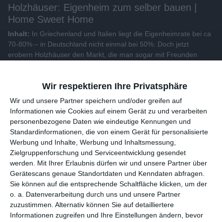
Holzhäuser: Eigenheim zum selber bauen |
Home Sweet Home
Inhalt:
In Griechenland und Italien liegt die Eigenheimrate bei ca
70-80% – in Deutschland nicht einmal bei 50%. Doch jetzt
erobern Holzhäuser den Markt, die man sogar mit Freunden
unter Anleitung fast allein zusammenbauen kann...
Wir respektieren Ihre Privatsphäre
Alle Videos der Sendung
Wir und unsere 1538 Partner speichern und/oder greifen auf
Informationen wie Cookies auf einem Gerät zu und verarbeiten
Weitere Videos dieser Sendung
personenbezogene Daten wie eindeutige Kennungen und
Standardinformationen, die von einem Gerät für personalisierte
Werbung und Inhalte, Werbung und Inhaltsmessung,
Zielgruppenforschung und Serviceentwicklung gesendet
werden.
Mit Ihrer Erlaubnis dürfen wir und unsere 1538 Partner
über Gerätescans genaue Standortdaten und Kenndaten
abfragen. Sie können auf die entsprechende Schaltfläche
klicken, um der o. a. Datenverarbeitung durch uns und unsere
Partner zuzustimmen. Alternativ können Sie auf detailliertere
Informationen zugreifen und Ihre Einstellungen ändern, bevor