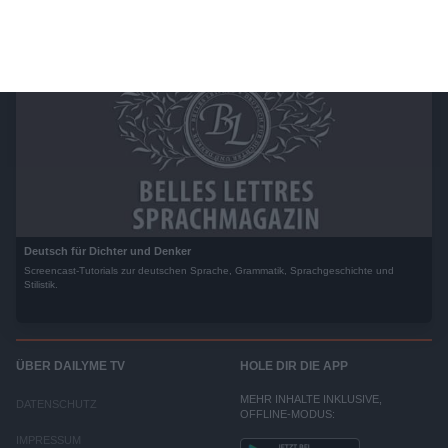
Deutsch für Dichter und Denker
Screencast-Tutorials zur deutschen Sprache, Grammatik, Sprachgeschichte und
Stilistik.
ÜBER DAILYME TV
HOLE DIR DIE APP
MEHR INHALTE INKLUSIVE,
DATENSCHUTZ
OFFLINE-MODUS:
IMPRESSUM