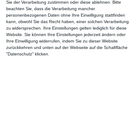
Sie der Verarbeitung zustimmen oder diese ablehnen.
Bitte
beachten Sie, dass die Verarbeitung mancher
13:35
personenbezogenen Daten ohne Ihre Einwilligung stattfinden
kann, obwohl Sie das Recht haben, einer solchen Verarbeitung
Gesichtspflege: Neue Technologie revolutioniert den Kosmetikmarkt | L.I.T
zu widersprechen. Ihre Einstellungen gelten lediglich für diese
Cremes, Gesichtswässerchen, Tinkturen, Peelings, Pads – was tut man nicht alles um
eine strahlende Haut zu bekommen. Unzählige Produkte für Gesichtspflege locken in
Website. Sie können Ihre Einstellungen jederzeit ändern oder
den Drogeriemärkten, doch brauche man das alles? Nein, sagt zumindest ein
Ihre Einwilligung widerrufen, indem Sie zu dieser Website
Kosmetikhersteller aus der Schweiz, der mit einer neuen Technologie die
Gesichtspflege revolutionieren will...
zurückkehren und unten auf der Webseite auf die Schaltfläche
"Datenschutz" klicken.
15:02
59.0 - Far Cry 6
Eine Mischung aus etwas Wahnsinn, themenparkartiger Welt und wilden Schießereien