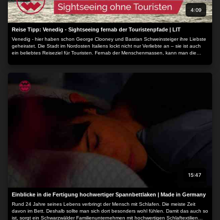
4:09
Reise Tipp: Venedig - Sightseeing fernab der Touristenpfade | LIT
Venedig - hier haben schon George Clooney und Bastian Schweinsteiger ihre Liebste
geheiratet. Die Stadt im Nordosten Italiens lockt nicht nur Verliebte an – sie ist auch
ein beliebtes Reiseziel für Touristen. Fernab der Menschenmassen, kann man die
Stadt von einer anderen Seite erleben...
15:47
Einblicke in die Fertigung hochwertiger Spannbettlaken | Made in Germany
Rund 24 Jahre seines Lebens verbringt der Mensch mit Schlafen. Die meiste Zeit
davon im Bett. Deshalb sollte man sich dort besonders wohl fühlen. Damit das auch so
ist, sorgt ein Schwarzwälder Familienunternehmen mit hochwertigen Schlaftextilien