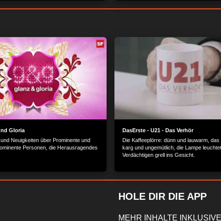
 einer der bekanntesten Diamanten-
Der muss allerdings tief ins Portemonnaie 
 und erfahren was die Faszination der
elsteine ausmacht...
und Gloria
DasErste - U21 - Das Verhör
und Neuigkeiten über Prominente und
Die Kaffeeplörre: dünn und lauwarm, das
rominente Personen, die Herausragendes
karg und ungemütlich, die Lampe leuchte
Verdächtigen grell ins Gesicht.
HOLE DIR DIE APP
MEHR INHALTE INKLUSIVE