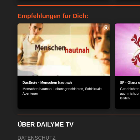
hat einen kleinen Haken…
die Kulissen
Manufakturen
wertvollen Ed
Empfehlungen für Dich:
DasErste - Menschen hautnah
SF - Glanz 
Menschen hautnah: Lebensgeschichten, Schicksale,
Geschichten 
Abenteuer
auch nicht p
leisten.
ÜBER DAILYME TV
DATENSCHUTZ