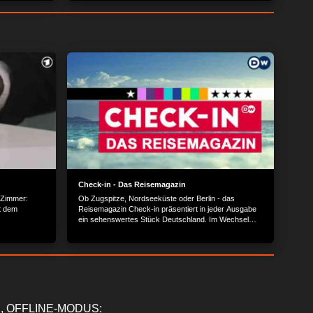
greifen...
man sich ein zum glamourösen Wintercamping...
Check-in - Das Reisemagazin
 Zimmer:
Ob Zugspitze, Nordseeküste oder Berlin - das
t dem
Reisemagazin Check-in präsentiert in jeder Ausgabe
ein sehenswertes Stück Deutschland. Im Wechsel
entdecken die Moderatoren Nicole Frölich und Lukas
Stege, was es vor Ort Spannendes zu erleben gibt.
Sie klettern, tauchen oder wandern - und kosten, was
das jeweilige Reiseziel an kulinarischen Spezialitäten
zu bieten hat.
, OFFLINE-MODUS: