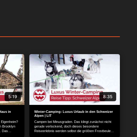
5:19
8:35
Haus in
Winter-Camping: Luxus Urlaub in den Schweizer
Alpen | LIT
n Eigenheim?
Campen bei Minusgraden. Das klingt zunächst nicht
n Brooklyn
gerade verlockend, doch dieses besondere
e. Das
Reiseerlebnis werden selbst die größten Frostbeulen
Eigentümer.
unter uns lieben. Inmitten der Schweizer Alpen findet