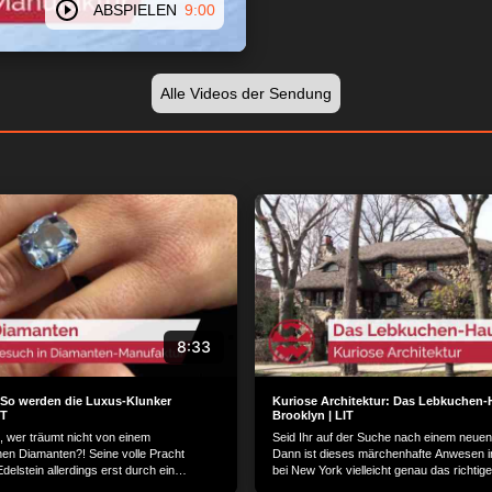
ABSPIELEN
9:00
Alle Videos der Sendung
8:33
So werden die Luxus-Klunker
Kuriose Architektur: Das Lebkuchen-
IT
Brooklyn | LIT
 wer träumt nicht von einem
Seid Ihr auf der Suche nach einem neue
n Diamanten?! Seine volle Pracht
Dann ist dieses märchenhafte Anwesen i
Edelstein allerdings erst durch ein
bei New York vielleicht genau das richtig
rfahren. In Amsterdam blicken wir hinter
„Gingerbread House“ sucht einen neuen 