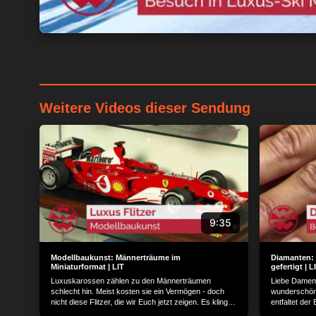
Weitere Videos dieser Sendung
9:35
Modellbaukunst: Männerträume im
Diamanten: 
Miniaturformat | LIT
gefertigt | L
Luxuskarossen zählen zu den Männerträumen
Liebe Damen,
schlecht hin. Meist kosten sie ein Vermögen - doch
wunderschöne
nicht diese Flitzer, die wir Euch jetzt zeigen. Es klingt
entfaltet der 
zu schön um wahr zu sein und tatsächlich, die Sache
spezielles Ve