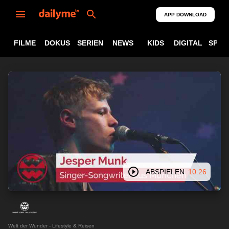
APP DOWNLOAD
FILME
DOKUS
SERIEN
NEWS
KIDS
DIGITAL
SPOR
ABSPIELEN
10:26
Welt der Wunder - Lifestyle & Reisen