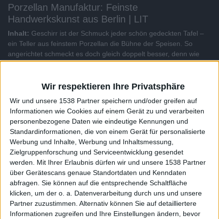
Porzellan Manufaktur: Feinste
Handwerkskunst aus Berlin | LIT
Inhalt:
Geschirr ist der Schmuck jeder schön gedeckten Tafel –
ein Teller aus feinstem Porzellan die Bühne der Speisen. So
angerichtet schmeckt es doch gleich doppelt besser, denn wie
heißt es so schön „Das Auge isst mit!“ Eine Berliner Manufaktur
belebt die Tischkultur durch hochwertige Handwerkskunst...
Wir respektieren Ihre Privatsphäre
Alle Videos der Sendung
Wir und unsere 1538 Partner speichern und/oder greifen auf
Informationen wie Cookies auf einem Gerät zu und verarbeiten
personenbezogene Daten wie eindeutige Kennungen und
Weitere Videos dieser Sendung
Standardinformationen, die von einem Gerät für personalisierte
Werbung und Inhalte, Werbung und Inhaltsmessung,
Zielgruppenforschung und Serviceentwicklung gesendet
werden.
Mit Ihrer Erlaubnis dürfen wir und unsere 1538 Partner
über Gerätescans genaue Standortdaten und Kenndaten
abfragen. Sie können auf die entsprechende Schaltfläche
klicken, um der o. a. Datenverarbeitung durch uns und unsere
Partner zuzustimmen. Alternativ können Sie auf detailliertere
Informationen zugreifen und Ihre Einstellungen ändern, bevor