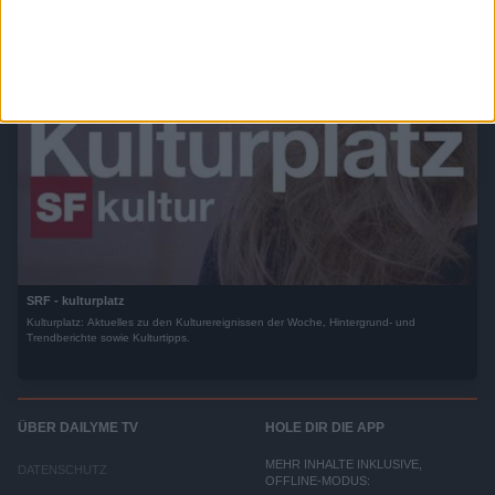
SRF - kulturplatz
Kulturplatz: Aktuelles zu den Kulturereignissen der Woche, Hintergrund- und
Trendberichte sowie Kulturtipps.
ÜBER DAILYME TV
HOLE DIR DIE APP
MEHR INHALTE INKLUSIVE,
DATENSCHUTZ
OFFLINE-MODUS: