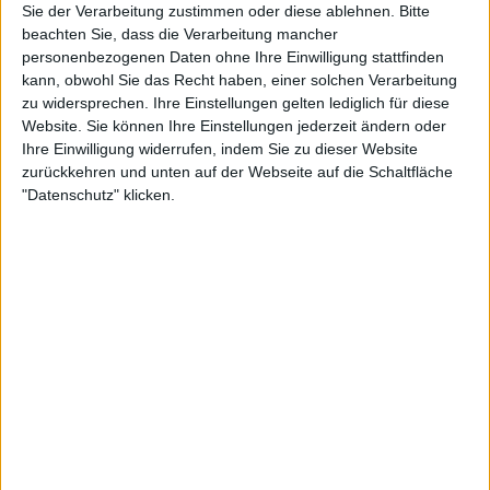
Sie der Verarbeitung zustimmen oder diese ablehnen.
Bitte
beachten Sie, dass die Verarbeitung mancher
personenbezogenen Daten ohne Ihre Einwilligung stattfinden
5:33
kann, obwohl Sie das Recht haben, einer solchen Verarbeitung
Trauminsel Bali: Arbeiten wo andere Urlaub machen | LIT
zu widersprechen. Ihre Einstellungen gelten lediglich für diese
Wenn Ihr Euren Beruf ein jedem Ort der Welt ausüben könntet, wohin würde es Euch
Website. Sie können Ihre Einstellungen jederzeit ändern oder
ziehen? Während Ihr noch über ein Traumziel nachdenkt, stellen wir einen Mann aus
Ihre Einwilligung widerrufen, indem Sie zu dieser Website
der Pfalz vor, der dort arbeitet, wo andere Urlaub machen...
zurückkehren und unten auf der Webseite auf die Schaltfläche
"Datenschutz" klicken.
4:08
Reise-Tipp: Sitges - malerischer Ort an der spanischen Mittelmeerküste |