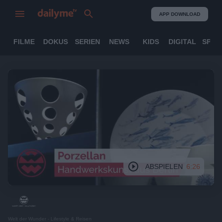
APP DOWNLOAD
FILME
DOKUS
SERIEN
NEWS
KIDS
DIGITAL
SPOR
ABSPIELEN
6:26
Welt der Wunder - Lifestyle & Reisen