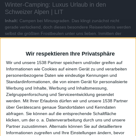
Winter-Camping: Luxus Urlaub in den
Schweizer Alpen | LIT
Inhalt:
Campen bei Minusgraden. Das klingt zunächst nicht
gerade verlockend, doch dieses besondere Reiseerlebnis werden
selbst die größten Frostbeulen unter uns lieben. Inmitten der
Schweizer Alpen findet man sich ein zum glamourösen
Wintercamping...
Wir respektieren Ihre Privatsphäre
Alle Videos der Sendung
Wir und unsere 1538 Partner speichern und/oder greifen auf
Informationen wie Cookies auf einem Gerät zu und verarbeiten
personenbezogene Daten wie eindeutige Kennungen und
Weitere Videos dieser Sendung
Standardinformationen, die von einem Gerät für personalisierte
Werbung und Inhalte, Werbung und Inhaltsmessung,
Zielgruppenforschung und Serviceentwicklung gesendet
werden.
Mit Ihrer Erlaubnis dürfen wir und unsere 1538 Partner
über Gerätescans genaue Standortdaten und Kenndaten
abfragen. Sie können auf die entsprechende Schaltfläche
klicken, um der o. a. Datenverarbeitung durch uns und unsere
Partner zuzustimmen. Alternativ können Sie auf detailliertere
Informationen zugreifen und Ihre Einstellungen ändern, bevor