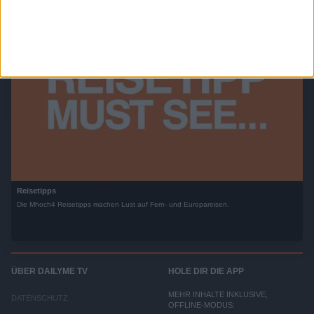
Reisetipps
Die Mhoch4 Reisetipps machen Lust auf Fern- und Europareisen.
ÜBER DAILYME TV
HOLE DIR DIE APP
MEHR INHALTE INKLUSIVE,
DATENSCHUTZ
OFFLINE-MODUS: