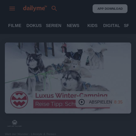
APP DOWNLOAD
FILME
DOKUS
SERIEN
NEWS
KIDS
DIGITAL
SPOR
ABSPIELEN
8:35
Welt der Wunder - Lifestyle & Reisen