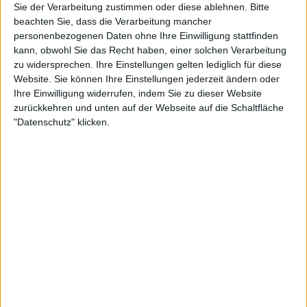
Sie der Verarbeitung zustimmen oder diese ablehnen.
Bitte
beachten Sie, dass die Verarbeitung mancher
personenbezogenen Daten ohne Ihre Einwilligung stattfinden
10:26
kann, obwohl Sie das Recht haben, einer solchen Verarbeitung
Jesper Munk: Wir treffen den Singer-Songwriter | LIT
zu widersprechen. Ihre Einstellungen gelten lediglich für diese
In Zeiten von Casting-Shows stechen Singer-Songwriter wie Jesper Munk aus der
Website. Sie können Ihre Einstellungen jederzeit ändern oder
Masse heraus. Die Musik des jungen Münchners ist eine Mischung aus Blues-Soul-
Ihre Einwilligung widerrufen, indem Sie zu dieser Website
und Rock gepaart mit seiner einprägsamen Stimme. Wir haben Jesper bei einem Live
Auftritt begleitet...
zurückkehren und unten auf der Webseite auf die Schaltfläche
"Datenschutz" klicken.
8:52
Parfüm: Die Visitenkarte der Persönlichkeit | LIT