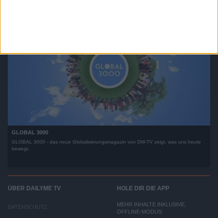
GLOBAL 3000
GLOBAL 3000 - das neue Globalisierungsmagazin von DW-TV zeigt, was uns heute
bewegt.
ÜBER DAILYME TV
HOLE DIR DIE APP
MEHR INHALTE INKLUSIVE,
DATENSCHUTZ
OFFLINE-MODUS: