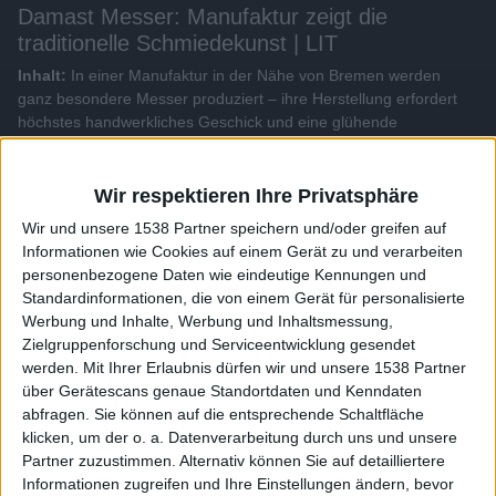
Damast Messer: Manufaktur zeigt die
traditionelle Schmiedekunst | LIT
Inhalt:
In einer Manufaktur in der Nähe von Bremen werden
ganz besondere Messer produziert – ihre Herstellung erfordert
höchstes handwerkliches Geschick und eine glühende
Leidenschaft. So entstehen wahre Einzelstücke mit einer
besonders scharfen Klinge...
Wir respektieren Ihre Privatsphäre
Alle Videos der Sendung
Wir und unsere 1538 Partner speichern und/oder greifen auf
Informationen wie Cookies auf einem Gerät zu und verarbeiten
personenbezogene Daten wie eindeutige Kennungen und
Weitere Videos dieser Sendung
Standardinformationen, die von einem Gerät für personalisierte
Werbung und Inhalte, Werbung und Inhaltsmessung,
Zielgruppenforschung und Serviceentwicklung gesendet
werden.
Mit Ihrer Erlaubnis dürfen wir und unsere 1538 Partner
über Gerätescans genaue Standortdaten und Kenndaten
abfragen. Sie können auf die entsprechende Schaltfläche
klicken, um der o. a. Datenverarbeitung durch uns und unsere
Partner zuzustimmen. Alternativ können Sie auf detailliertere
Informationen zugreifen und Ihre Einstellungen ändern, bevor