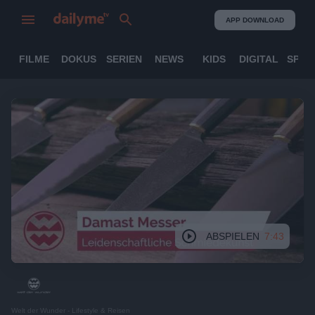
APP DOWNLOAD
FILME
DOKUS
SERIEN
NEWS
KIDS
DIGITAL
SPOR
ABSPIELEN
7:43
Welt der Wunder - Lifestyle & Reisen