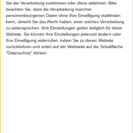
Sie der Verarbeitung zustimmen oder diese ablehnen.
Bitte
beachten Sie, dass die Verarbeitung mancher
personenbezogenen Daten ohne Ihre Einwilligung stattfinden
5:45
kann, obwohl Sie das Recht haben, einer solchen Verarbeitung
Reise Tipp: Swinton Park Hotel-Anwesen mit eigener Falknerei | LIT
zu widersprechen. Ihre Einstellungen gelten lediglich für diese
Es geht in die Graftschaft Yorkshire im Norden von England. Hier befindet sich das
Website. Sie können Ihre Einstellungen jederzeit ändern oder
Märchen Swinton Park, das altehrwürdige Anwesen beherbergt heute Hotelgäste aus
Ihre Einwilligung widerrufen, indem Sie zu dieser Website
aller Welt und begeistert mit seiner eigenen Falknerei. Wir blicken hinter die Kulissen
und entdecken dabei einen Geist...
zurückkehren und unten auf der Webseite auf die Schaltfläche
"Datenschutz" klicken.
8:09
Bewusster Konsum mit zeitlosen Produkten | Green Life