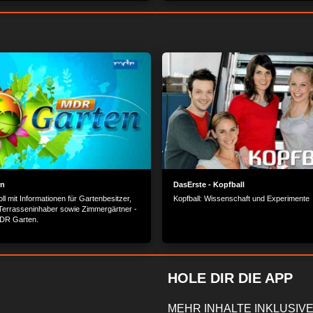
mit viel Liebe und in Handarbeit gefertigt
ezu jedem Outfit kombinieren lassen.
Besonderheit - wir besuchen das größte
r Unternehmen...
Massivholzbauwerk Bayerns...
MEHR OPTIONEN
ZUSTIMMEN
en
DasErste - Kopfball
ll mit Informationen für Gartenbesitzer,
Kopfball: Wissenschaft und Experimente
Terrasseninhaber sowie Zimmergärtner -
MDR Garten.
HOLE DIR DIE APP
MEHR INHALTE INKLUSIVE