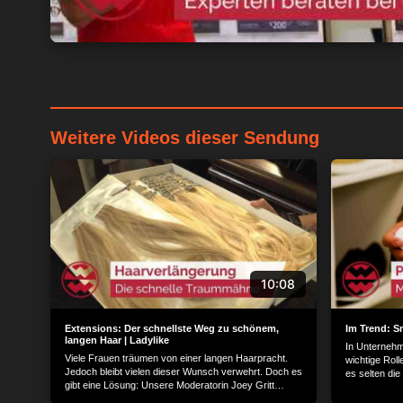
Weitere Videos dieser Sendung
Wir und unsere 1538
verarbeiten persone
Gerät für personali
Serviceentwicklung 
genaue Standortdate
10:08
o. a. Datenverarbeit
Informationen zugrei
ablehnen.
Bitte bea
Extensions: Der schnellste Weg zu schönem,
Im Trend: S
langen Haar | Ladylike
stattfinden kann, ob
In Unternehme
Viele Frauen träumen von einer langen Haarpracht.
wichtige Rol
gelten lediglich für 
Jedoch bleibt vielen dieser Wunsch verwehrt. Doch es
es selten di
widerrufen, indem Si
gibt eine Lösung: Unsere Moderatorin Joey Gritt
Beobachtung 
Winkler macht den Selbsttest und wagt sich an eine
"Datenschutz" klicke
personifizier