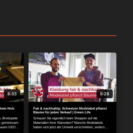
f einem Gerät zu und
n, die von einem
forschung und
ner über Gerätescans
äche klicken, um der
8:33
9:28
f detailliertere
men oder diese
ne Ihre Einwilligung
chem Holz
Fair & nachhaltig: Schweizer Modelabel pflanzt
Bäume für jeden Verkauf | Green Life
. Ihre Einstellungen
 Brettspiele
Schauen Sie eigentlich beim Shoppen auf die
Einwilligung
s gemeinsam:
Materialien Ihrer Klamotten? Manche Modelabels
Schaltfläche
enauen GEO-
haben sich jetzt der Umwelt verschrieben, anders
as Produkt
gesagt, sie versuchen nachhaltiger zu produzieren...