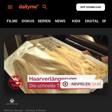
APP DOWNLOAD
FILME
DOKUS
SERIEN
NEWS
KIDS
DIGITAL
SPOR
ABSPIELEN
10:08
Welt der Wunder - Lifestyle & Reisen