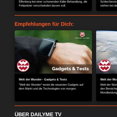
Effenberg bei einer schonenden Kälte-Behandlung, die
Schlechteste
Fettpolster verschwinden lassen soll.
stehen bei 
vor einer ec
wenig Auswah
Ladylike trif
höherschlage
Empfehlungen für Dich:
Welt der Wunder - Gadgets & Tests
Welt der Wu
"Welt der Wunder" testet die neuesten Gadgets auf
Welt der Wun
dem Markt und die Technologien von morgen.
den Bereiche
Mondlandung,
Luxuslimousi
Wasser, zu La
ÜBER DAILYME TV