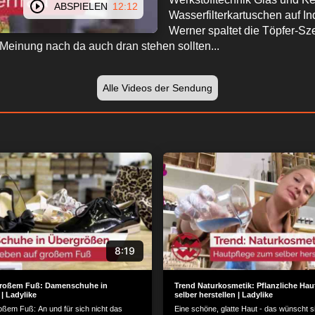
ABSPIELEN
12:12
Wasserfilterkartuschen auf In
Werner spaltet die Töpfer-Sze
 Meinung nach da auch dran stehen sollten...
Alle Videos der Sendung
8:19
großem Fuß: Damenschuhe in
Trend Naturkosmetik: Pflanzliche Ha
| Ladylike
selber herstellen | Ladylike
oßem Fuß: An und für sich nicht das
Eine schöne, glatte Haut - das wünscht s