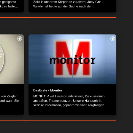
e geeignete
Zelle in unserem Körper an zu altern. Joey Grit
kt zu halten.
Winkler ist heute auf der Suche nach dem
nn
Jungbrunnen und einer Anti-Aging Möglichkeit ohne
 achten
OP...
DasErste - Monitor
von Zeigler.
MONITOR will Hintergründe liefern, Diskussionen
und wann Sie
anstoßen, Themen setzen. Unsere Handschrift:
seriöse Information, gepaart mit einer sorgfältigen
Analyse.