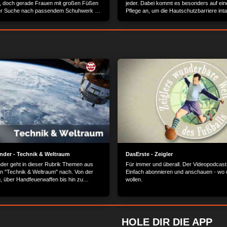
, doch gerade Frauen mit großen Füßen
jeder. Dabei kommt es besonders auf ein
der Suche nach passendem Schuhwerk oft
Pflege an, um die Hautschutzbarriere inta
hten Herausforderung. Der Grund: zu
Der Trend geht hin zu Naturkosmetik: de
l und nicht ansprechende Designs.
Verbraucher konsumieren bewusster und
ft zwei Unternehmer, die Frauenherzen
zusehend auf Inhalt statt Marke...
n lassen...
nder - Technik & Weltraum
DasErste - Zeigler
der geht in dieser Rubrik Themen aus
Für immer und überall. Der Videopodcast 
n "Technik & Weltraum" nach. Von der
Einfach abonnieren und anschauen - wo 
 über Handfeuerwaffen bis hin zu
wollen.
nen - technische Errungenschaften zu
nd und in der Luft.
HOLE DIR DIE APP