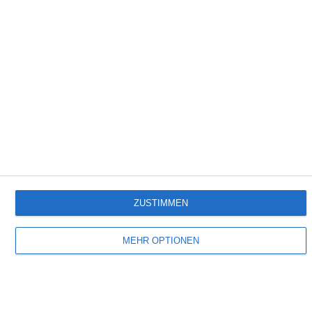
Folge 128
Empfehlungen für Dich:
ZUSTIMMEN
MEHR OPTIONEN
Dick Tracy
Der Klassiker jetzt auch bei dailyme TV.