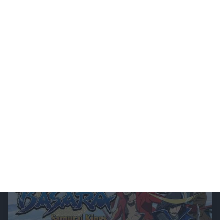
Verbotene Liebe (Folge 101 bis 200)
In Verbotene Liebe geht es um romantische Liebesgeschichten, große Gefühle,
spannende Intrigen und um den glamourösen Kosmos der Reichen und Schönen.