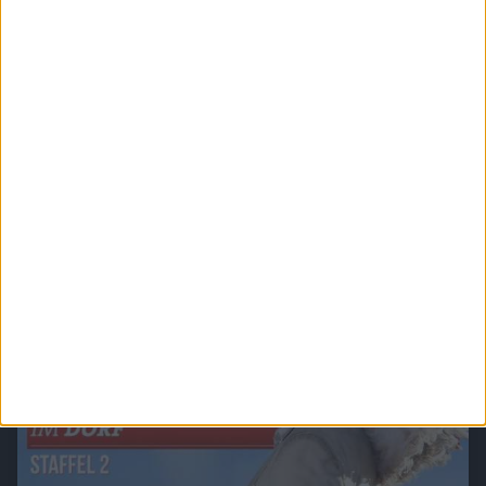
Verbotene Liebe (Folge 401 bis 500)
In Verbotene Liebe geht es um romantische Liebesgeschichten, große Gefühle,
spannende Intrigen und um den glamourösen Kosmos der Reichen und Schönen.