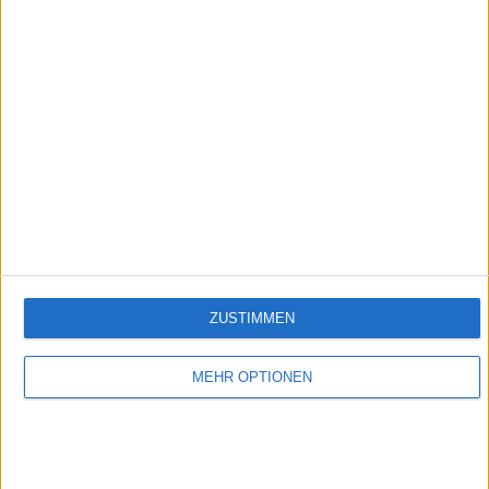
Folge 100
Empfehlungen für Dich:
ZUSTIMMEN
MEHR OPTIONEN
TIERWELT Live - Die Tierärzte
Leidenschaftlich und mit viel Fachwissen kümmern sich Tierärzte um unsere geliebten
Vierbeiner. "Die Tierärzte" schaut ihnen über die Schulter, lauscht Diagnosen, erfährt