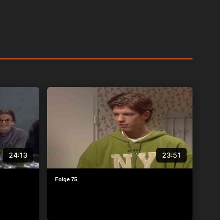
24:13
23:51
Folge 75