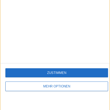
Folge 125
Empfehlungen für Dich:
ZUSTIMMEN
MEHR OPTIONEN
TIERWELT Live - Inas Sommer
Ina ist 15 Jahre alt und taucht in den spannenden Alltag eines Demeterhofes ein.
Denn sie hat einen Traum: Einen eigenen Bauernhof. Auf dem Kattendorfer Hof