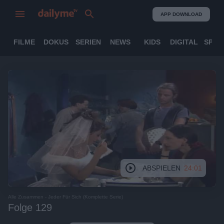
APP DOWNLOAD
FILME
DOKUS
SERIEN
NEWS
KIDS
DIGITAL
SPOR
ABSPIELEN
24:01
Alle Zusammen - Jeder Für Sich (Komplette Serie)
Folge 129