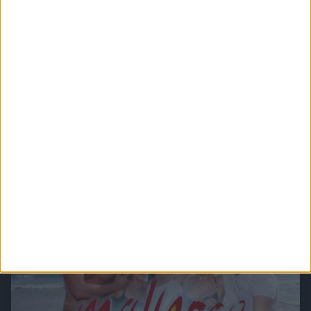
Verbotene Liebe (Folge 301 bis 400)
In Verbotene Liebe geht es um romantische Liebesgeschichten, große Gefühle,
spannende Intrigen und um den glamourösen Kosmos der Reichen und Schönen.