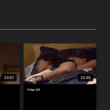
23:57
22:49
Folge 123