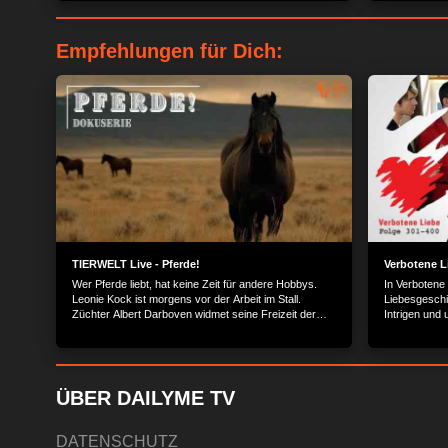
Empfehlungen für Dich:
TIERWELT Live - Pferde!
Verbotene L
Wer Pferde liebt, hat keine Zeit für andere Hobbys.
In Verbotene
Leonie Kock ist morgens vor der Arbeit im Stall.
Liebesgeschi
Züchter Albert Darboven widmet seine Freizeit der
Intrigen und
Galopperzucht. Tierarzt Klaus Weigand ist rund um
Reichen und
die Uhr für die Pferde im Einsatz. Was macht Pferde
und Reiten so faszinierend? Die Dokuserie begleitet
Pferdemenschen durch ihren Alltag.
ÜBER DAILYME TV
DATENSCHUTZ