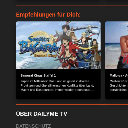
Empfehlungen für Dich:
Samurai Kings Staffel 1
Mallorca - 
Japan im Mittelalter: Das Land ist geteilt in diverse
"Mallorca" e
Provinzen und überall herrschen Konflikte über Land,
Geschichten 
Macht und Ressourcen. Immer wieder treten neue,
persönliches
mächtige Feudalherren aufs Schlachtfeld, die
versuchen, den anderen Herrschern das Territorium
streitig zu machen.
ÜBER DAILYME TV
DATENSCHUTZ