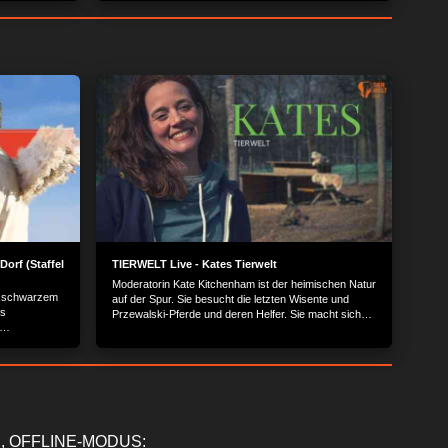
Dorf (Staffel
TIERWELT Live - Kates Tierwelt
Moderatorin Kate Kitchenham ist der heimischen Natur
el schwarzem
auf der Spur. Sie besucht die letzten Wisente und
us
Przewalski-Pferde und deren Helfer. Sie macht sich
ein Bild vom Ökosystem Wattenmeer und spielt mit
niedlichen Seehunden. Im Auftrag der Heinz Sielmann
Stiftung macht Kate sich ein umfassendes Bild vom
Zustand unserer wilden Heimat - und derer, die sie
schützen.
, OFFLINE-MODUS: