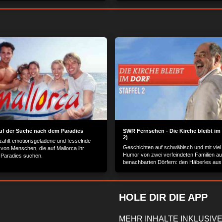
MEHR OPTIONEN
ZUSTIMMEN
Auf der Suche nach dem Paradies
SWR Fernsehen - Die Kirche bleibt im 
2)
rzählt emotionsgeladene und fesselnde
Geschichten auf schwäbisch und mit vi
von Menschen, die auf Mallorca ihr
Humor von zwei verfeindeten Familien a
 Paradies suchen.
benachbarten Dörfern: den Häberles aus
Oberrieslingen und den Roßbauers aus
Unterrieslingen.
HOLE DIR DIE APP
MEHR INHALTE INKLUSIVE