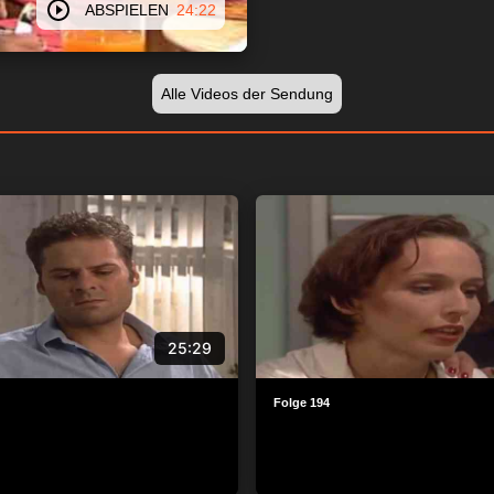
ABSPIELEN
24:22
Alle Videos der Sendung
25:29
Folge 194