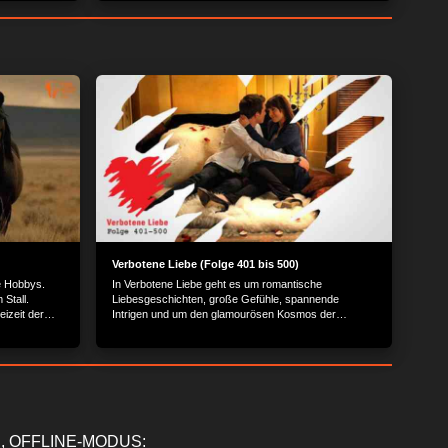
Verbotene Liebe (Folge 401 bis 500)
re Hobbys.
In Verbotene Liebe geht es um romantische
 Stall.
Liebesgeschichten, große Gefühle, spannende
izeit der
Intrigen und um den glamourösen Kosmos der
st rund um
Reichen und Schönen.
acht Pferde
e begleitet
, OFFLINE-MODUS: