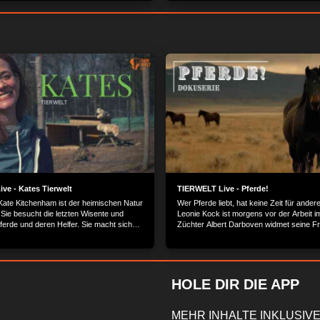
ve - Kates Tierwelt
TIERWELT Live - Pferde!
Kate Kitchenham ist der heimischen Natur
Wer Pferde liebt, hat keine Zeit für ande
 Sie besucht die letzten Wisente und
Leonie Kock ist morgens vor der Arbeit im
ferde und deren Helfer. Sie macht sich
Züchter Albert Darboven widmet seine Fre
 Ökosystem Wattenmeer und spielt mit
Galopperzucht. Tierarzt Klaus Weigand i
eehunden. Im Auftrag der Heinz Sielmann
die Uhr für die Pferde im Einsatz. Was m
ht Kate sich ein umfassendes Bild vom
und Reiten so faszinierend? Die Dokuseri
er wilden Heimat - und derer, die sie
Pferdemenschen durch ihren Alltag.
HOLE DIR DIE APP
MEHR INHALTE INKLUSIVE