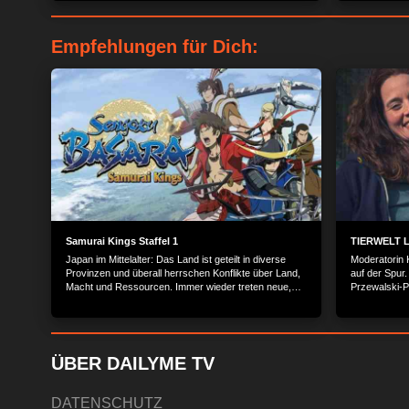
Empfehlungen für Dich:
Samurai Kings Staffel 1
TIERWELT Li
Japan im Mittelalter: Das Land ist geteilt in diverse
Moderatorin 
Provinzen und überall herrschen Konflikte über Land,
auf der Spur.
Macht und Ressourcen. Immer wieder treten neue,
Przewalski-P
mächtige Feudalherren aufs Schlachtfeld, die
ein Bild vom
versuchen, den anderen Herrschern das Territorium
niedlichen S
streitig zu machen.
Stiftung mac
Zustand unser
schützen.
ÜBER DAILYME TV
DATENSCHUTZ