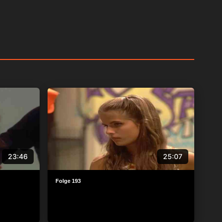
23:46
25:07
Folge 193