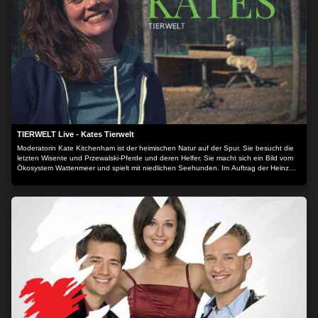
TIERWELT Live - Kates Tierwelt
Moderatorin Kate Kitchenham ist der heimischen Natur auf der Spur. Sie besucht die
letzten Wisente und Przewalski-Pferde und deren Helfer. Sie macht sich ein Bild vom
Ökosystem Wattenmeer und spielt mit niedlichen Seehunden. Im Auftrag der Heinz
Sielmann Stiftung macht Kate sich ein umfassendes Bild vom Zustand unserer wilden
Heimat - und derer, die sie schützen.