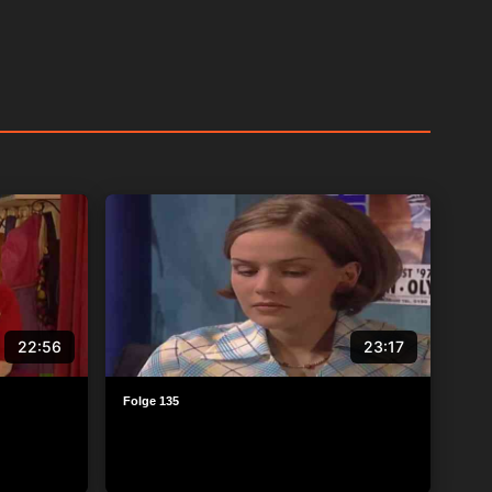
22:56
23:17
Folge 135