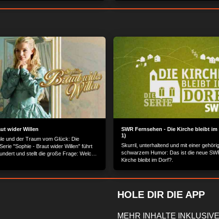
ut wider Willen
SWR Fernsehen - Die Kirche bleibt im 
1)
le und der Traum vom Glück: Die
Skurril, unterhaltend und mit einer gehöri
erie "Sophie - Braut wider Willen" führt
schwarzem Humor: Das ist die neue SWR
undert und stellt die große Frage: Welche
Kirche bleibt im Dorf?.
ann Liebe überwinden?
HOLE DIR DIE APP
MEHR INHALTE INKLUSIVE