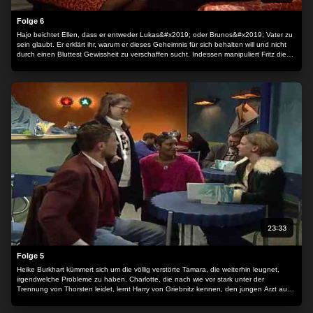
Folge 6
Hajo beichtet Ellen, dass er entweder Lukas&#x2019; oder Brunos&#x2019; Vater zu
sein glaubt. Er erklärt ihr, warum er dieses Geheimnis für sich behalten will und nicht
durch einen Bluttest Gewissheit zu verschaffen sucht. Indessen manipuliert Fritz die
Telefonanlage, um Bob von Billie fern zu halten. Zufällig erfährt er so auch die
Ursache von Tamaras Verletzung.
23:33
Folge 5
Heike Burkhart kümmert sich um die völlig verstörte Tamara, die weiterhin leugnet,
irgendwelche Probleme zu haben. Charlotte, die nach wie vor stark unter der
Trennung von Thorsten leidet, lernt Harry von Griebnitz kennen, den jungen Arzt aus
der Gemeinschaftspraxis von Professor Baer.