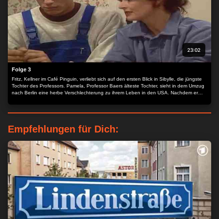
23:02
Folge 3
Fritz, Kellner im Café Pinguin, verliebt sich auf den ersten Blick in Sibylle, die jüngste
Tochter des Professors. Pamela, Professor Baers älteste Tochter, sieht in dem Umzug
nach Berlin eine herbe Verschlechterung zu ihrem Leben in den USA. Nachdem er
sich unter dem Druck seines Vaters für seine Boxkarriere und gegen die Beziehung mit
Charlotte entschieden hat, trainiert Thorsten wie ein Besessener.
Empfehlungen für Dich: