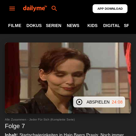
APP DOWNLOAD
FILME
DOKUS
SERIEN
NEWS
KIDS
DIGITAL
SPOR
ABSPIELEN
24:08
Alle Zusammen - Jeder Für Sich (Komplette Serie)
Folge 7
Inhalt:
Startschwierigkeiten in Hajo Baers Praxis: Noch immer