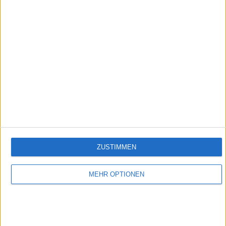
Folge 212
Empfehlungen für Dich:
ZUSTIMMEN
MEHR OPTIONEN
DasErste - Lindenstrasse
Die Lindenstraße auch unterwegs genießen!