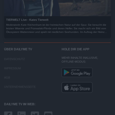
TIERWELT Live - Kates Tierwelt
Moderatorin Kate Kitchenham ist der heimischen Natur auf der Spur. Sie besucht die
letzten Wisente und Przewalski-Pferde und deren Helfer. Sie macht sich ein Bild vom
Ökosystem Wattenmeer und spielt mit niedlichen Seehunden. Im Auftrag der Heinz
Sielmann Stiftung macht Kate sich ein umfassendes Bild vom Zustand unserer wilden
Heimat - und derer, die sie schützen.
ÜBER DAILYME TV
HOLE DIR DIE APP
MEHR INHALTE INKLUSIVE,
DATENSCHUTZ
OFFLINE-MODUS:
IMPRESSUM
AGB
UNTERNEHMENSSEITE
DAILYME TV IM WEB: