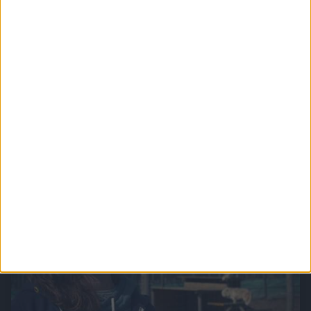
Sophie - Braut wider Willen
Große Gefühle und der Traum vom Glück: Die romantische Serie "Sophie - Braut wider
Willen" führt ins 19. Jahrhundert und stellt die große Frage: Welche Schranken kann
Liebe überwinden?