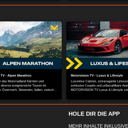
Dawn, das luxurioseste Cabrio der Welt.
 TV - Alpen Marathon
Motorvision TV - Luxus & Lifestyle
 das Motorradland Kärnten und
Luxuriöse Cabrios, extravagante Limousi
diverse ereignisreiche Touren im
exklusive Coupés und unbezahlbare Aut
 Österreich, Slowenien, Italien, zwischen
MOTORVISION TV Luxus & Lifestyle zeig
halpen. Teil 1 von 2.
der Schönen und Reichen von Herstellern
Royce, Bentley, Mercedes, BMW und Jag
HOLE DIR DIE APP
MEHR INHALTE INKLUSIVE