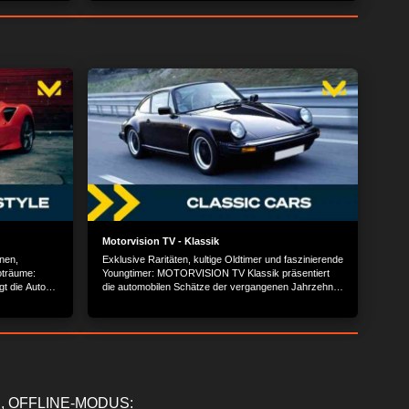
Motorvision TV - Klassik
nen,
Exklusive Raritäten, kultige Oldtimer und faszinierende
oträume:
Youngtimer: MOTORVISION TV Klassik präsentiert
t die Autos
die automobilen Schätze der vergangenen Jahrzehnte
 wie Rolls
und zeigt die Geschichte hinter den Erfolgsmodellen
uar.
der Automobilbranche.
, OFFLINE-MODUS: