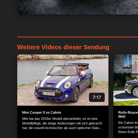
Weitere Videos dieser Sendung
7:17
Mini Cooper S vs Cabrio
Rolls-Royce
Welt
Mini hat das 2018er Modell uberarbeitet, es ist eine
Ein Cabrio im
Modellpflege, die einige Anderungen mit sich gebracht
schonsten Be
hat, die sowohl technischer als auch optischer Natur
Einen Rolls-
sind. Unter dem Label 'Mini Yours Customised' stehen
Auto zu verei
nahezu unendlicher Optionen zur Wahl. Punktlich zur