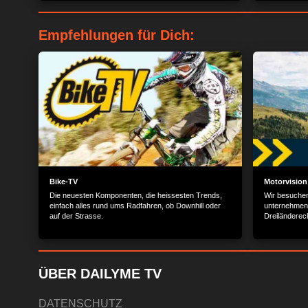
Rolls-Royce 
Cabrio-Saison in Deutschland bringt Mini auch die
leicht uberarbeitete offene Version des Mini zu den
Handlern.
Empfehlungen für Dich:
Bike-TV
Motorvision
Die neuesten Komponenten, die heissesten Trends,
Wir besuchen
einfach alles rund ums Radfahren, ob Downhill oder
unternehmen 
auf der Strasse.
Dreiländereck
Seen und Hoc
ÜBER DAILYME TV
DATENSCHUTZ