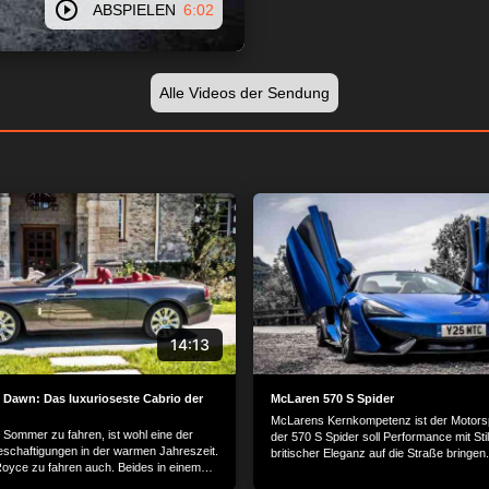
ABSPIELEN
6:02
Alle Videos der Sendung
14:13
 Dawn: Das luxurioseste Cabrio der
McLaren 570 S Spider
McLarens Kernkompetenz ist der Motors
 Sommer zu fahren, ist wohl eine der
der 570 S Spider soll Performance mit Sti
schaftigungen in der warmen Jahreszeit.
britischer Eleganz auf die Straße bringen.
Royce zu fahren auch. Beides in einem
nen ist sicherlich kaum zu toppen. Der