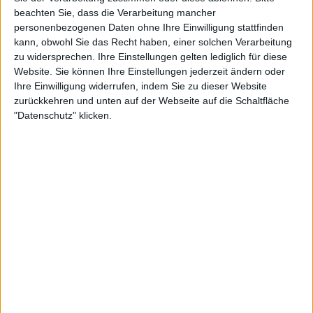
Sie der Verarbeitung zustimmen oder diese ablehnen.
Bitte
Wiesmann Roadster MF4
beachten Sie, dass die Verarbeitung mancher
Mit dem MF4 verfügt erstmals ein Wiesmann über V8-Power. Motorvision testet den
personenbezogenen Daten ohne Ihre Einwilligung stattfinden
Retro-Roadster
kann, obwohl Sie das Recht haben, einer solchen Verarbeitung
zu widersprechen. Ihre Einstellungen gelten lediglich für diese
Website. Sie können Ihre Einstellungen jederzeit ändern oder
Ihre Einwilligung widerrufen, indem Sie zu dieser Website
zurückkehren und unten auf der Webseite auf die Schaltfläche
"Datenschutz" klicken.
5:15
Fiat 124 Spider
Der Fiat 124 Spider ist eine der günstigsten Möglichkeiten, ein neues spritziges Cabrio
zu kaufen und zu fahren. Und das auch mit der Einstiegsmotorisierung. Technisch
basiert der Spider auf der Plattform des Mazda MX-5. Mit ihm teilt er sich jedoch nur
das Chassis. Motoren und die Karosserie wurden von Fiat selbst entwickelt.