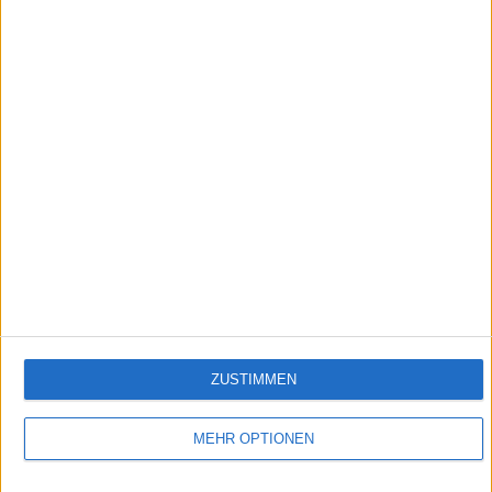
3:12
McLaren 765 LT Spider | limitierter Frischluft-Rennwagen aus England
Daten, Fakten, Preise: Alles Wissenswerte über den McLaren 765 LT Spyder – die
Performance Variante des Mittelmotorsportler McLaren 720S Spyder.
Empfehlungen für Dich:
ZUSTIMMEN
MEHR OPTIONEN