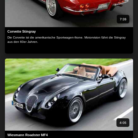
7:26
Corvette Stingray
Die Corvette ist die amerikanische Sportwagen-Ikone. Motorvision fährt die Stingray
aus den 60er Jahren.
4:05
Wiesmann Roadster MF4