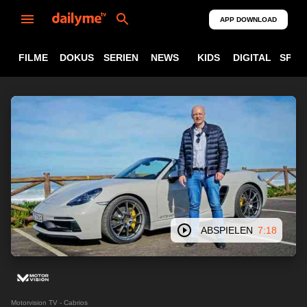
APP DOWNLOAD
FILME
DOKUS
SERIEN
NEWS
KIDS
DIGITAL
SPOR
ABSPIELEN
7:18
Motorvision TV - Cabrios