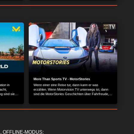
jedoch nur das Chassis. Motoren und die Karosserie
wurden von Fiat selbst entwickelt.
More Than Sports TV - MotorStories
tion in
Wenn einer eine Reise tut, dann kann er was
acht,
erzählen. Wenn Motorvision TV unterwegs ist, dann
ng sind sie
sind die MotorStories Geschichten über Fahrfreude,
n und Tiere
Träume-Wagen, Petrol-Heads und Auto-Nerds. Der
Himmel über den befahrenen Traumstraßen ist
endlos, der Asphalt schmirgelt Gummi aus der
Rennbereifung und die Luft ist erfüllt von süßem
Benzingeruch, Lederaroma und heißem Öldunst.
Satter Motorsound mischt sich untrennbar mit dem
Herzflimmern bei der Beschleunigung und der Weg
durch das Universum motorisierter Mobilität ist das
, OFFLINE-MODUS: