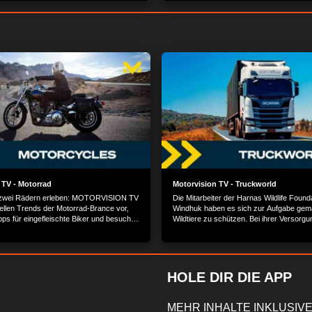
 TV - Motorrad
Motorvision TV - Truckworld
f zwei Rädern erleben: MOTORVISION TV
Die Mitarbeiter der Harnas Wildlife Founda
tuellen Trends der Motorrad-Brance vor,
Windhuk haben es sich zur Aufgabe gem
pps für eingefleischte Biker und besucht
Wildtiere zu schützen. Bei ihrer Versorgu
esten Events der Szene.
auf einen LKW angewiesen, der Mensche
mit lebensnotwendigen Gütern beliefert.
HOLE DIR DIE APP
MEHR INHALTE INKLUSIVE