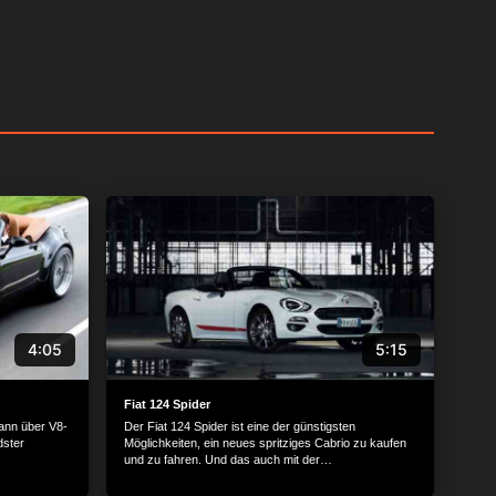
4:05
5:15
Fiat 124 Spider
ann über V8-
Der Fiat 124 Spider ist eine der günstigsten
dster
Möglichkeiten, ein neues spritziges Cabrio zu kaufen
und zu fahren. Und das auch mit der
Einstiegsmotorisierung. Technisch basiert der Spider
auf der Plattform des Mazda MX-5. Mit ihm teilt er sich