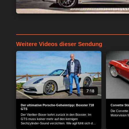
Weitere Videos dieser Sendung
7:18
Der ultimative Porsche-Geheimtipp: Boxster 718
Corvette St
GTS
Die Corvette
Der Vierliter-Boxer kehrt zurück in den Boxster. Im
Motorvision f
GTS muss keiner mehr auf den kernigen
Sechzylinder-Sound verzichten. Wie agil fühlt sich das
Mittelmotor-Cabrio auf den kurvigen Küstenstraßen