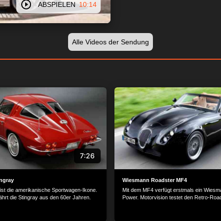
ABSPIELEN
10:14
Alle Videos der Sendung
7:26
ingray
Wiesmann Roadster MF4
 ist die amerikanische Sportwagen-Ikone.
Mit dem MF4 verfügt erstmals ein Wiesm
ährt die Stingray aus den 60er Jahren.
Power. Motorvision testet den Retro-Roa