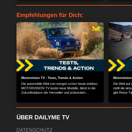
Portugals an? Und wie macht sich das manuelle
Sechsgang-Getriebe?
Empfehlungen für Dich:
Motorvision TV - Tests, Trends & Action
Motorvision
Die automobile Welt von morgen schon heute erleben:
Die Welt au
MOTORVISION TV testet neue Modelle, blickt in die
stellt die ak
Zukunftslabore der Hersteller und präsentiert
gibt Reise-Ti
spannende Einblicke hinter die Kulissen der
die angesagt
Automobilwelt.
ÜBER DAILYME TV
DATENSCHUTZ