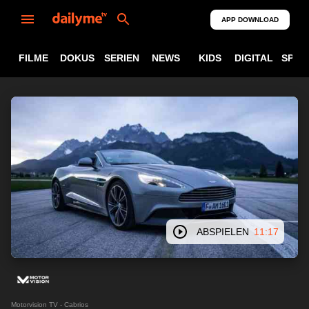
APP DOWNLOAD
FILME
DOKUS
SERIEN
NEWS
KIDS
DIGITAL
SPOR
ABSPIELEN
11:17
Motorvision TV - Cabrios