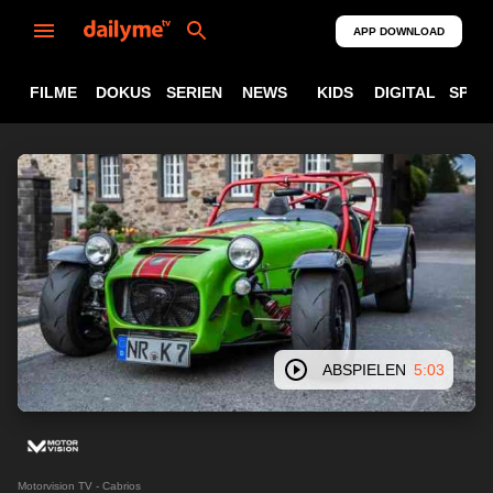
APP DOWNLOAD
FILME
DOKUS
SERIEN
NEWS
KIDS
DIGITAL
SPOR
ABSPIELEN
5:03
Motorvision TV - Cabrios