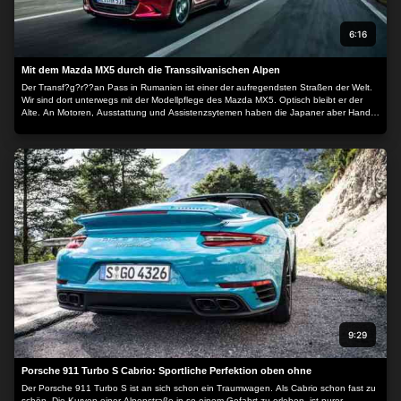
Sie der Verarbeitung zustimmen oder diese ablehnen.
Bitte
beachten Sie, dass die Verarbeitung mancher
6:16
personenbezogenen Daten ohne Ihre Einwilligung stattfinden
Mit dem Mazda MX5 durch die Transsilvanischen Alpen
kann, obwohl Sie das Recht haben, einer solchen Verarbeitung
Der Transf?g?r??an Pass in Rumanien ist einer der aufregendsten Straßen der Welt.
zu widersprechen. Ihre Einstellungen gelten lediglich für diese
Wir sind dort unterwegs mit der Modellpflege des Mazda MX5. Optisch bleibt er der
Website. Sie können Ihre Einstellungen jederzeit ändern oder
Alte. An Motoren, Ausstattung und Assistenzsytemen haben die Japaner aber Hand
angelegt und das kleine Spaßauto noch spaßiger gemacht.
Ihre Einwilligung widerrufen, indem Sie zu dieser Website
zurückkehren und unten auf der Webseite auf die Schaltfläche
"Datenschutz" klicken.
9:29
Porsche 911 Turbo S Cabrio: Sportliche Perfektion oben ohne
Der Porsche 911 Turbo S ist an sich schon ein Traumwagen. Als Cabrio schon fast zu
schön. Die Kurven einer Alpenstraße in so einem Gefahrt zu erleben, ist purer