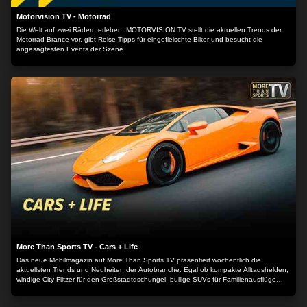
Motorvision TV - Motorrad
Die Welt auf zwei Rädern erleben: MOTORVISION TV stellt die aktuellen Trends der
Motorrad-Brance vor, gibt Reise-Tipps für eingefleischte Biker und besucht die
angesagtesten Events der Szene.
More Than Sports TV - Cars + Life
Das neue Mobilmagazin auf More Than Sports TV präsentiert wöchentlich die
aktuellsten Trends und Neuheiten der Autobranche. Egal ob kompakte Alltagshelden,
windige City-Flitzer für den Großstadtdschungel, bullige SUVs für Familienausflüge
oder moderne Elektro- und Wasserstofffahrzeuge: Unsere Experten nehmen Sie mit
auf Probefahrt durch die Welt der Automobilität von heute und morgen.