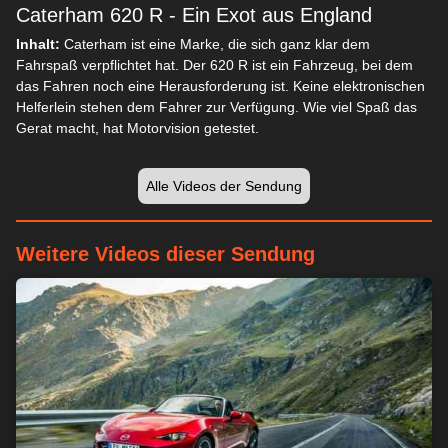
Caterham 620 R - Ein Exot aus England
Inhalt:
Caterham ist eine Marke, die sich ganz klar dem
Fahrspaß verpflichtet hat. Der 620 R ist ein Fahrzeug, bei dem
das Fahren noch eine Herausforderung ist. Keine elektronischen
Helferlein stehen dem Fahrer zur Verfügung. Wie viel Spaß das
Gerat macht, hat Motorvision getestet.
Wir respektieren Ihre Privatsphäre
Alle Videos der Sendung
Wir und unsere Partner speichern und/oder greifen auf
Informationen wie Cookies auf einem Gerät zu und verarbeiten
Weitere Videos dieser Sendung
personenbezogene Daten wie eindeutige Kennungen und
Standardinformationen, die von einem Gerät für personalisierte
Werbung und Inhalte, Werbung und Inhaltsmessung,
Zielgruppenforschung und Serviceentwicklung gesendet
werden.
Mit Ihrer Erlaubnis dürfen wir und unsere Partner über
Gerätescans genaue Standortdaten und Kenndaten abfragen.
Sie können auf die entsprechende Schaltfläche klicken, um der
o. a. Datenverarbeitung durch uns und unsere Partner
zuzustimmen. Alternativ können Sie auf detailliertere
Informationen zugreifen und Ihre Einstellungen ändern, bevor