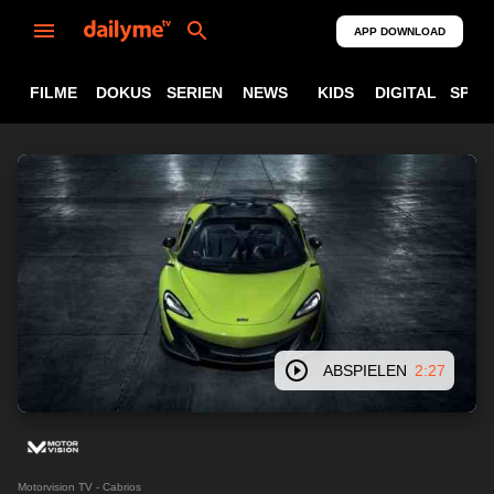
APP DOWNLOAD
FILME
DOKUS
SERIEN
NEWS
KIDS
DIGITAL
SPOR
ABSPIELEN
2:27
Motorvision TV - Cabrios