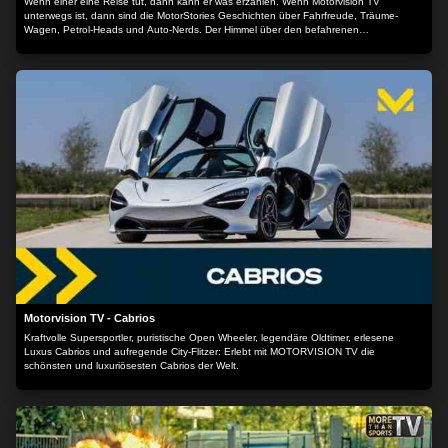
Wenn einer eine Reise tut, dann kann er was erzählen. Wenn Motorvision TV
unterwegs ist, dann sind die MotorStories Geschichten über Fahrfreude, Träume-
Wagen, Petrol-Heads und Auto-Nerds. Der Himmel über den befahrenen
Traumstraßen ist endlos, der Asphalt schmirgelt Gummi aus der Rennbereifung und
die Luft ist erfüllt von süßem Benzingeruch, Lederaroma und heißem Öldunst. Satter
Motorsound mischt sich untrennbar mit dem Herzflimmern bei der Beschleunigung und
der Weg durch das Universum motorisierter Mobilität ist das Ziel. Ankommen ist
beinahe schade.
Motorvision TV - Cabrios
Kraftvolle Supersportler, puristische Open Wheeler, legendäre Oldtimer, erlesene
Luxus Cabrios und aufregende City-Flitzer: Erlebt mit MOTORVISION TV die
schönsten und luxuriösesten Cabrios der Welt.