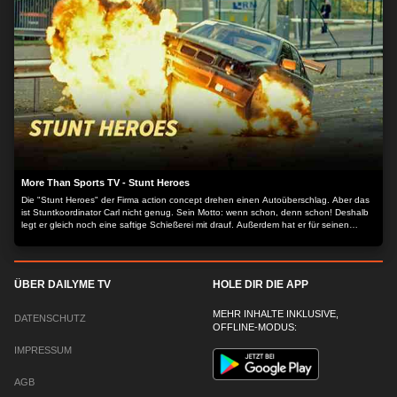
More Than Sports TV - Stunt Heroes
Die "Stunt Heroes" der Firma action concept drehen einen Autoüberschlag. Aber das
ist Stuntkoordinator Carl nicht genug. Sein Motto: wenn schon, denn schon! Deshalb
legt er gleich noch eine saftige Schießerei mit drauf. Außerdem hat er für seinen
Werkstattchef eine Überraschung parat: Uwe soll beim Überschlag auf dem
Beifahrersitz Platz nehmen - zum allerersten Mal! Neue spektakuläre Reportage über
die Entstehung eines Autostunts!
ÜBER DAILYME TV
HOLE DIR DIE APP
MEHR INHALTE INKLUSIVE,
DATENSCHUTZ
OFFLINE-MODUS:
IMPRESSUM
AGB