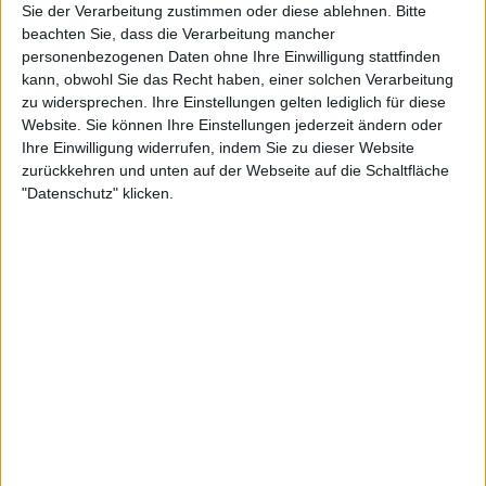
Sie der Verarbeitung zustimmen oder diese ablehnen.
Bitte
beachten Sie, dass die Verarbeitung mancher
personenbezogenen Daten ohne Ihre Einwilligung stattfinden
13:31
kann, obwohl Sie das Recht haben, einer solchen Verarbeitung
zu widersprechen. Ihre Einstellungen gelten lediglich für diese
Eleganz für die Westcoast: Der Ferrari California T
Website. Sie können Ihre Einstellungen jederzeit ändern oder
Der Ferrari California T - Ebenbild für Luxus und dem Dolce Vita. Und dabei ermöglicht
die Rennsporttechnik in dem Cabrio immer wieder den Funfaktor in die Höhe zu
Ihre Einwilligung widerrufen, indem Sie zu dieser Website
treiben. Das hat auch Motorvision ausprobiert.
zurückkehren und unten auf der Webseite auf die Schaltfläche
"Datenschutz" klicken.
3:12
McLaren 765 LT Spider | limitierter Frischluft-Rennwagen aus England