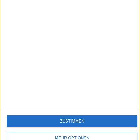
5:08
Mercedes AMG C 63 S Cabrio
Poser-Karre oder High Performance Kunstler? Das Mercedes-AMG C 63 S Cabrio lasst
seine 510 PS starken V8-Muskeln spielen.
Empfehlungen für Dich:
ZUSTIMMEN
MEHR OPTIONEN