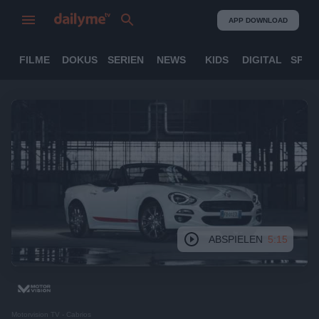
APP DOWNLOAD
FILME
DOKUS
SERIEN
NEWS
KIDS
DIGITAL
SPOR
ABSPIELEN
5:15
Motorvision TV - Cabrios