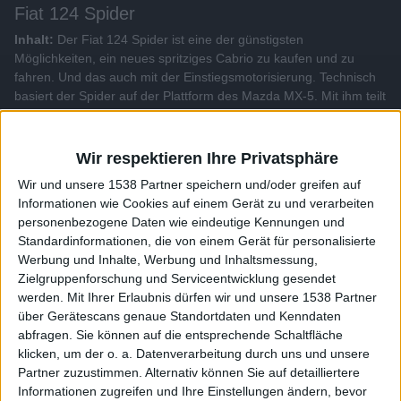
Fiat 124 Spider
Inhalt:
Der Fiat 124 Spider ist eine der günstigsten
Möglichkeiten, ein neues spritziges Cabrio zu kaufen und zu
fahren. Und das auch mit der Einstiegsmotorisierung. Technisch
basiert der Spider auf der Plattform des Mazda MX-5. Mit ihm teilt
er sich jedoch nur das Chassis. Motoren und die Karosserie
wurden von Fiat selbst entwickelt.
Wir respektieren Ihre Privatsphäre
Wir und unsere 1538 Partner speichern und/oder greifen auf
Alle Videos der Sendung
Informationen wie Cookies auf einem Gerät zu und verarbeiten
personenbezogene Daten wie eindeutige Kennungen und
Standardinformationen, die von einem Gerät für personalisierte
Weitere Videos dieser Sendung
Werbung und Inhalte, Werbung und Inhaltsmessung,
Zielgruppenforschung und Serviceentwicklung gesendet
werden.
Mit Ihrer Erlaubnis dürfen wir und unsere 1538 Partner
über Gerätescans genaue Standortdaten und Kenndaten
abfragen. Sie können auf die entsprechende Schaltfläche
klicken, um der o. a. Datenverarbeitung durch uns und unsere
Partner zuzustimmen. Alternativ können Sie auf detailliertere
Informationen zugreifen und Ihre Einstellungen ändern, bevor