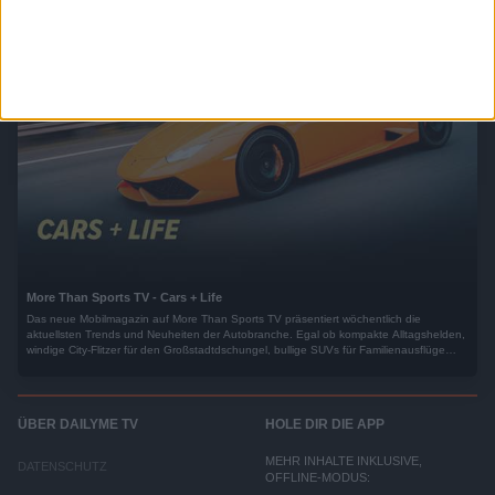
More Than Sports TV - Cars + Life
Das neue Mobilmagazin auf More Than Sports TV präsentiert wöchentlich die
aktuellsten Trends und Neuheiten der Autobranche. Egal ob kompakte Alltagshelden,
windige City-Flitzer für den Großstadtdschungel, bullige SUVs für Familienausflüge
oder moderne Elektro- und Wasserstofffahrzeuge: Unsere Experten nehmen Sie mit
auf Probefahrt durch die Welt der Automobilität von heute und morgen.
ÜBER DAILYME TV
HOLE DIR DIE APP
MEHR INHALTE INKLUSIVE,
DATENSCHUTZ
OFFLINE-MODUS: