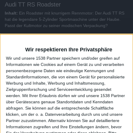
Audi TT RS Roadster
Inhalt:
Ein Roadster mit knurrigem Rennmotor: Der Audi TT RS
hat die legendare 5-Zylinder Sportmaschine unter der Haube.
Passt der Kultmotor zu seiner modischen Verpackung?
Alle Videos der Sendung
Wir respektieren Ihre Privatsphäre
Wir und unsere 1538 Partner speichern und/oder greifen auf
Weitere Videos dieser Sendung
Informationen wie Cookies auf einem Gerät zu und verarbeiten
personenbezogene Daten wie eindeutige Kennungen und
Standardinformationen, die von einem Gerät für personalisierte
Werbung und Inhalte, Werbung und Inhaltsmessung,
Zielgruppenforschung und Serviceentwicklung gesendet
werden.
Mit Ihrer Erlaubnis dürfen wir und unsere 1538 Partner
über Gerätescans genaue Standortdaten und Kenndaten
abfragen. Sie können auf die entsprechende Schaltfläche
klicken, um der o. a. Datenverarbeitung durch uns und unsere
Partner zuzustimmen. Alternativ können Sie auf detailliertere
Informationen zugreifen und Ihre Einstellungen ändern, bevor
8:14