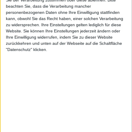
Sie der Verarbeitung zustimmen oder diese ablehnen.
Bitte
beachten Sie, dass die Verarbeitung mancher
Porsche 550 RS Spyder
personenbezogenen Daten ohne Ihre Einwilligung stattfinden
Klein, leicht, wendig und pfeilschnell. Historische Bilddokumente vom Porsche 550 RS
Spyder.
kann, obwohl Sie das Recht haben, einer solchen Verarbeitung
zu widersprechen. Ihre Einstellungen gelten lediglich für diese
Website. Sie können Ihre Einstellungen jederzeit ändern oder
Ihre Einwilligung widerrufen, indem Sie zu dieser Website
zurückkehren und unten auf der Webseite auf die Schaltfläche
"Datenschutz" klicken.
16:21
McLaren 720S Spider Luxury - kein offener Sportwagen ist schneller!
Den McLaren 720S gibt es jetzt auch als Cabrio. In nur 11 Sekunden faltet sich das
Dach ins Heck. Seine Fahrleistungen sind atemberaubend.