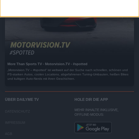
More Than Sports TV - Motorvision.TV - #spotted
„Motorvision.TV – #spotted“ ist weltweit auf der Suche nach schnellen, schönen und
PS-starken Autos, coolen Locations, abgefahrenen Tuning-Umbauten, heißen Bikes
und kultigen Auto-Nerds mit ihren Geschichten.
ÜBER DAILYME TV
HOLE DIR DIE APP
MEHR INHALTE INKLUSIVE,
DATENSCHUTZ
OFFLINE-MODUS:
IMPRESSUM
AGB