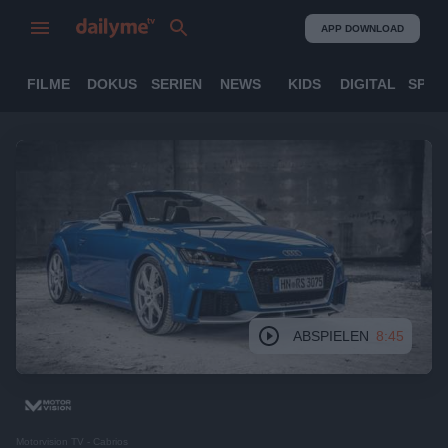
APP DOWNLOAD
FILME
DOKUS
SERIEN
NEWS
KIDS
DIGITAL
SPOR
ABSPIELEN
8:45
Motorvision TV - Cabrios