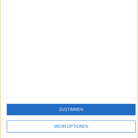
6:02
Das sind die neuen Mercedes Modelle 2019 & 2020
Mercedes stellt in Genf die neuen Modelle der Marke in 2019 und 2020 vor. Unter
anderem mit dabei: Der erste Formel E Racer, der AMG GT R Roadster, CLA Shooting
Brake, Mercedes-AMG GLE 53 und der Concept EQV.
Empfehlungen für Dich:
ZUSTIMMEN
MEHR OPTIONEN