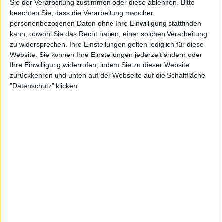
Sie der Verarbeitung zustimmen oder diese ablehnen.
Bitte
Mila trifft sich heimlich mit ihrer Mutter Nastya. Bei einem vermeintlich harmlosen
beachten Sie, dass die Verarbeitung mancher
Minigolfspiel kommen sich die beiden näher. Da schlägt Nastya einen kurzen Ausflug
zum Tegernsee vor, wo sie angeblich mit ihrem Freund und ihrer zweiten Tochter Smilla
personenbezogenen Daten ohne Ihre Einwilligung stattfinden
übernachtet...
kann, obwohl Sie das Recht haben, einer solchen Verarbeitung
zu widersprechen. Ihre Einstellungen gelten lediglich für diese
Website. Sie können Ihre Einstellungen jederzeit ändern oder
Ihre Einwilligung widerrufen, indem Sie zu dieser Website
zurückkehren und unten auf der Webseite auf die Schaltfläche
"Datenschutz" klicken.
0:36
Vorschau Folge 1729 "Seiltanz"
Schon wieder begutachtet eine Architektin den Hinterhof von Haus Nr.3. Wird Dressler
etwa doch an Lohmaier verkaufen? Die Hausgemeinschaft muss Dressler unbedingt
davon überzeugt, dass der Hof allen wichtig ist. Aber wie?