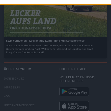
SWR Fernsehen - Lecker aufs Land - Eine kulinarische Reise
Überraschende Genüsse, sympathische Höfe, heitere Stunden im Kreis von
Gleichgesinnten und ein Koch-Wettbewerb - das sind die Zutaten zum SWR-
Erfolgsformat "Lecker aufs Land?.
ÜBER DAILYME TV
HOLE DIR DIE APP
MEHR INHALTE INKLUSIVE,
DATENSCHUTZ
OFFLINE-MODUS:
IMPRESSUM
AGB
UNTERNEHMENSSEITE