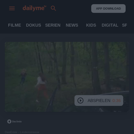
APP DOWNLOAD
FILME
DOKUS
SERIEN
NEWS
KIDS
DIGITAL
SPOR
ABSPIELEN
0:36
DasErste - Lindenstrasse