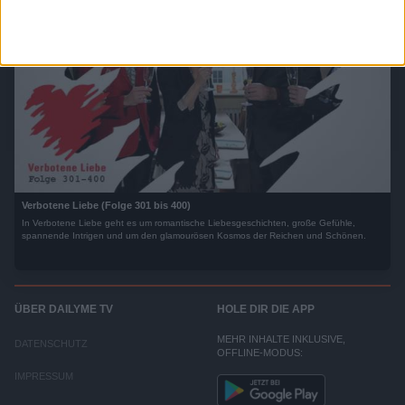
Verbotene Liebe (Folge 301 bis 400)
In Verbotene Liebe geht es um romantische Liebesgeschichten, große Gefühle,
spannende Intrigen und um den glamourösen Kosmos der Reichen und Schönen.
ÜBER DAILYME TV
HOLE DIR DIE APP
MEHR INHALTE INKLUSIVE,
DATENSCHUTZ
OFFLINE-MODUS:
IMPRESSUM