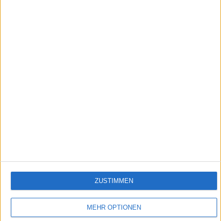
0:47
Vorschau Folge 1747 "Gut gemeint"
Jack muss dauernd an Ben denken. Seit ihr Ex-Lover wieder in der Lindenstraße
aufgetaucht ist, geht ihr der "Biker" nicht mehr aus dem Kopf. Hat Jack noch Gefühle
für ihn? Bei einem Treffen kommen sich die beiden wieder näher...
Empfehlungen für Dich:
ZUSTIMMEN
MEHR OPTIONEN