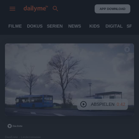
APP DOWNLOAD
FILME
DOKUS
SERIEN
NEWS
KIDS
DIGITAL
SPOR
ABSPIELEN
0:42
DasErste - Lindenstrasse