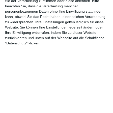
Sie der Verarbeitung zustimmen oder diese ablehnen.
Bitte
0:35
beachten Sie, dass die Verarbeitung mancher
personenbezogenen Daten ohne Ihre Einwilligung stattfinden
Vorschau Folge 1750 "Die Macht der Väter"
kann, obwohl Sie das Recht haben, einer solchen Verarbeitung
Große Überraschung für Iffi: Momo steht plötzlich vor ihr. Vor mehr als zwei Jahren
verschwand er spurlos aus der Lindenstraße. Warum kehrt Momo jetzt zurück?
zu widersprechen. Ihre Einstellungen gelten lediglich für diese
Website. Sie können Ihre Einstellungen jederzeit ändern oder
Ihre Einwilligung widerrufen, indem Sie zu dieser Website
zurückkehren und unten auf der Webseite auf die Schaltfläche
"Datenschutz" klicken.
0:42
Vorschau Folge 1749 "Das Richtige"
Iris in Not. Der Stress in der Arztpraxis wächst ihr über den Kopf. Zu Hause ist sie den
ständigen Forderungen ihres pflegebedürftigen Vaters ausgesetzt. Schon seit Tagen
fühlt sich Iris unwohl. Heute bricht sie plötzlich zusammen.