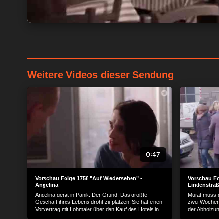
Weitere Videos dieser Sendung
0:47
Vorschau Folge 1758 "Auf Wiedersehen" -
Vorschau Fo
Angelina
Lindenstraß
Angelina gerät in Panik. Der Grund: Das größte
Murat muss d
Geschäft ihres Lebens droht zu platzen. Sie hat einen
zwei Wochen 
Vorvertrag mit Lohmaier über den Kauf des Hotels in
der Abholzung
der Lindenstraße abgeschlossen. Jetzt ist Wolf tot und
Gelände und 