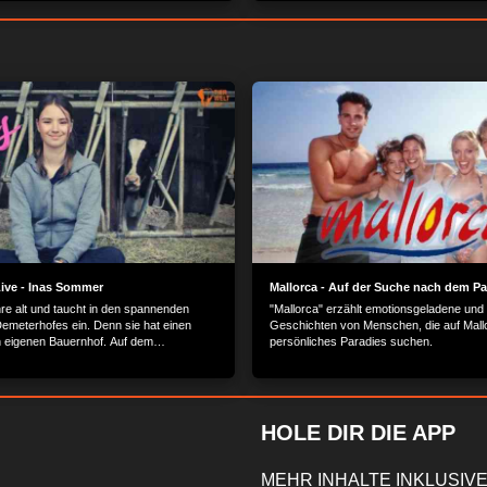
nt naht Rettung...
ive - Inas Sommer
Mallorca - Auf der Suche nach dem Pa
hre alt und taucht in den spannenden
"Mallorca" erzählt emotionsgeladene und
Demeterhofes ein. Denn sie hat einen
Geschichten von Menschen, die auf Mallo
 eigenen Bauernhof. Auf dem
persönliches Paradies suchen.
 Hof möchte Ina herausfinden, wie
t eigentlich funktioniert und worin genau
hied zwischen Demeter und
er Landwirtschaft liegt.
HOLE DIR DIE APP
MEHR INHALTE INKLUSIVE