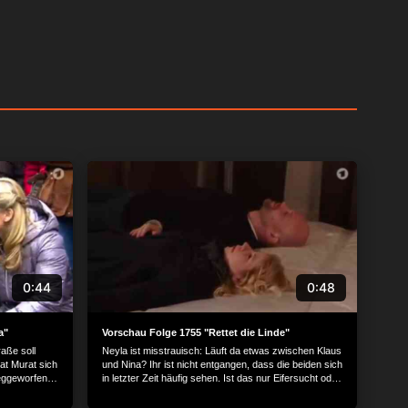
0:44
0:48
a"
Vorschau Folge 1755 "Rettet die Linde"
raße soll
Neyla ist misstrauisch: Läuft da etwas zwischen Klaus
at Murat sich
und Nina? Ihr ist nicht entgangen, dass die beiden sich
eggeworfen.
in letzter Zeit häufig sehen. Ist das nur Eifersucht oder
..
ein begründeter Verdacht?