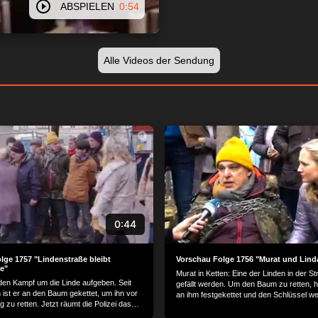
ABSPIELEN
0:54
Alle Videos der Sendung
0:44
lge 1757 "Lindenstraße bleibt
Vorschau Folge 1756 "Murat und Lind
e"
Murat in Ketten: Eine der Linden in der St
en Kampf um die Linde aufgeben. Seit
gefällt werden. Um den Baum zu retten, h
ist er an den Baum gekettet, um ihn vor
an ihm festgekettet und den Schlüssel w
 zu retten. Jetzt räumt die Polizei das
Seine Aktion findet immer mehr Anhänger.
durchtrennt Murats Ketten. Doch im