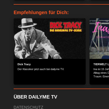
das Dokument verschwunden...
letzten Mome
Empfehlungen für Dich:
Dick Tracy
TIERWELT L
Der Klassiker jetzt auch bei dailyme TV.
Ina ist 15 Ja
Alltag eines 
Traum: Einen
Kattendorfer
Landwirtschaf
der Untersc
konventionell
ÜBER DAILYME TV
DATENSCHUTZ