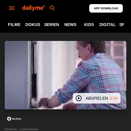
APP DOWNLOAD
FILME
DOKUS
SERIEN
NEWS
KIDS
DIGITAL
SPOR
ABSPIELEN
0:56
DasErste - Lindenstrasse