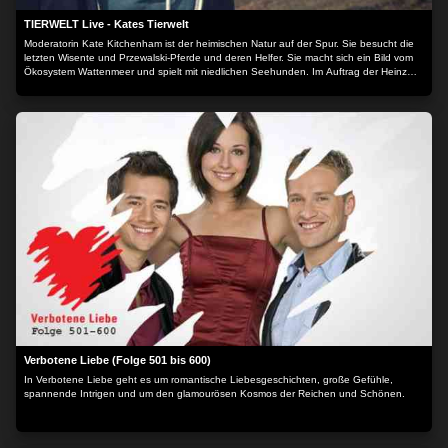
TIERWELT Live - Kates Tierwelt
Moderatorin Kate Kitchenham ist der heimischen Natur auf der Spur. Sie besucht die
letzten Wisente und Przewalski-Pferde und deren Helfer. Sie macht sich ein Bild vom
Ökosystem Wattenmeer und spielt mit niedlichen Seehunden. Im Auftrag der Heinz
Sielmann Stiftung macht Kate sich ein umfassendes Bild vom Zustand unserer wilden
Heimat - und derer, die sie schützen.
Verbotene Liebe (Folge 501 bis 600)
In Verbotene Liebe geht es um romantische Liebesgeschichten, große Gefühle,
spannende Intrigen und um den glamourösen Kosmos der Reichen und Schönen.