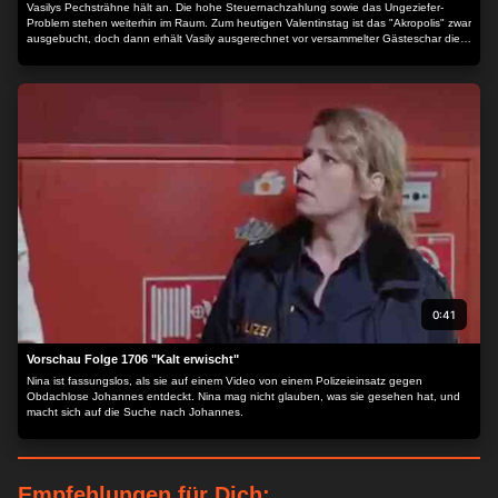
Vasilys Pechsträhne hält an. Die hohe Steuernachzahlung sowie das Ungeziefer-
Problem stehen weiterhin im Raum. Zum heutigen Valentinstag ist das "Akropolis" zwar
ausgebucht, doch dann erhält Vasily ausgerechnet vor versammelter Gästeschar die
nächste Hiobsbotschaft...
0:41
Vorschau Folge 1706 "Kalt erwischt"
Nina ist fassungslos, als sie auf einem Video von einem Polizeieinsatz gegen
Obdachlose Johannes entdeckt. Nina mag nicht glauben, was sie gesehen hat, und
macht sich auf die Suche nach Johannes.
Empfehlungen für Dich: