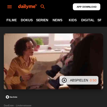
APP DOWNLOAD
FILME
DOKUS
SERIEN
NEWS
KIDS
DIGITAL
SPOR
ABSPIELEN
0:50
DasErste - Lindenstrasse