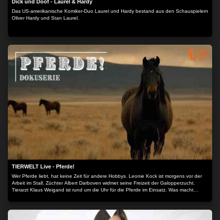
Dick und Doof - Laurel & Hardy
Das US-amerikanische Komiker-Duo Laurel und Hardy bestand aus den Schauspielern
Oliver Hardy und Stan Laurel.
TIERWELT Live - Pferde!
Wer Pferde liebt, hat keine Zeit für andere Hobbys. Leonie Kock ist morgens vor der
Arbeit im Stall. Züchter Albert Darboven widmet seine Freizeit der Galopperzucht.
Tierarzt Klaus Weigand ist rund um die Uhr für die Pferde im Einsatz. Was macht
Pferde und Reiten so faszinierend? Die Dokuserie begleitet Pferdemenschen durch
ihren Alltag.