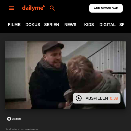
APP DOWNLOAD
FILME
DOKUS
SERIEN
NEWS
KIDS
DIGITAL
SPOR
ABSPIELEN
0:39
DasErste - Lindenstrasse