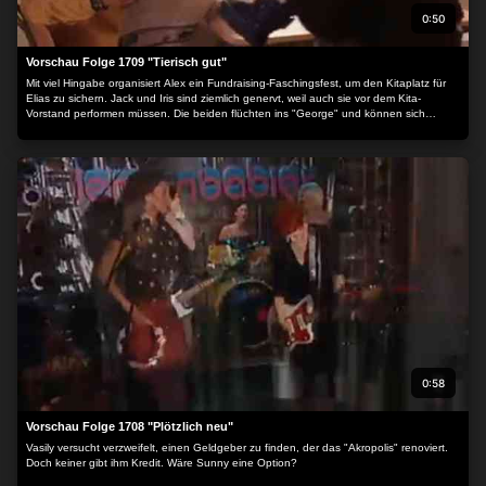
0:50
Vorschau Folge 1709 "Tierisch gut"
Mit viel Hingabe organisiert Alex ein Fundraising-Faschingsfest, um den Kitaplatz für
Elias zu sichern. Jack und Iris sind ziemlich genervt, weil auch sie vor dem Kita-
Vorstand performen müssen. Die beiden flüchten ins "George" und können sich
endlich einmal aussprechen, während das Kinderfest mit einem großen Schrecken
endet...
0:58
Vorschau Folge 1708 "Plötzlich neu"
Vasily versucht verzweifelt, einen Geldgeber zu finden, der das "Akropolis" renoviert.
Doch keiner gibt ihm Kredit. Wäre Sunny eine Option?