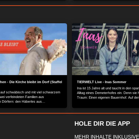
n - Die Kirche bleibt im Dorf (Staffel
TIERWELT Live - Inas Sommer
Ina ist 15 Jahre alt und taucht in den sp
auf schwäbisch und mit viel schwarzem
Alltag eines Demeterhofes ein. Denn sie 
ei verfeindeten Familien aus
Traum: Einen eigenen Bauernhof. Auf de
 Dörfern: den Häberles aus
Kattendorfer Hof möchte Ina herausfinden
en und den Roßbauers aus
Landwirtschaft eigentlich funktioniert un
en.
der Unterschied zwischen Demeter und
konventioneller Landwirtschaft liegt.
HOLE DIR DIE APP
MEHR INHALTE INKLUSIVE