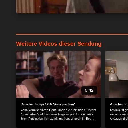
Weitere Videos dieser Sendung
0:42
Vorschau Folge 1719 "Aussprachen"
Vorschau Fo
Anna vermisst ihren Hans, doch sie fühlt sich zu ihrem
Antonia ist 
Arbeitgeber Wolf Lohmaier hingezogen. Als sie heute
eingezogen si
ihren Putzjob bei ihm aufnimmt, liegt er noch im Bett.
Andauernd gib
Sie tritt an ihn heran und er ergreift ihre Hand. Annas
besetzt. Da f
Zurückhaltung ist endgültig dahin und die beiden