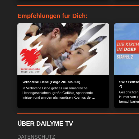
schlafen miteinander...
Empfehlungen für Dich:
Verbotene Liebe (Folge 201 bis 300)
SWR Fernsehe
2)
In Verbotene Liebe geht es um romantische
Geschichten 
Liebesgeschichten, große Gefühle, spannende
Humor von zw
Intrigen und um den glamourösen Kosmos der
benachbarten
Reichen und Schönen.
Oberriesling
Unterriesling
ÜBER DAILYME TV
DATENSCHUTZ