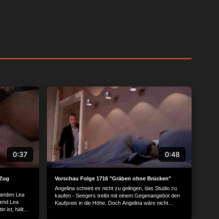
0:37
0:48
 Zug
Vorschau Folge 1716 "Gräben ohne Brücken"
Angelina scheint es nicht zu gelingen, das Studio zu
landen Lea
kaufen - Seegers treibt mit einem Gegenangebot den
rend Lea
Kaufpreis in die Höhe. Doch Angelina wäre nicht
n ist, hält
Angelina, wenn ihr nicht etwas einfallen würde, um
Seegers in die Knie zu zwingen.