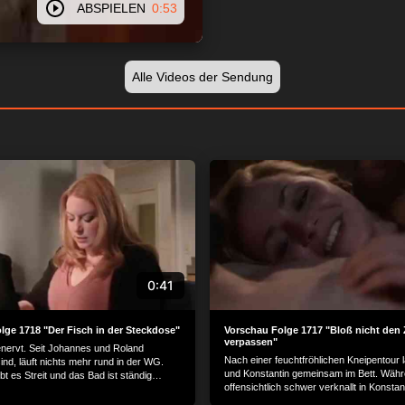
ABSPIELEN
0:53
Alle Videos der Sendung
0:41
lge 1718 "Der Fisch in der Steckdose"
Vorschau Folge 1717 "Bloß nicht den
verpassen"
genervt. Seit Johannes und Roland
Nach einer feuchtfröhlichen Kneipentour 
nd, läuft nichts mehr rund in der WG.
und Konstantin gemeinsam im Bett. Wäh
t es Streit und das Bad ist ständig
offensichtlich schwer verknallt in Konstanti
asst Antonia einen Entschluss...
der sich noch auffällig bedeckt...