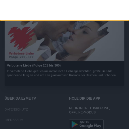
Verbotene Liebe (Folge 201 bis 300)
In Verbotene Liebe geht es um romantische Liebesgeschichten, große Gefühle,
spannende Intrigen und um den glamourösen Kosmos der Reichen und Schönen.
ÜBER DAILYME TV
HOLE DIR DIE APP
MEHR INHALTE INKLUSIVE,
DATENSCHUTZ
OFFLINE-MODUS:
IMPRESSUM