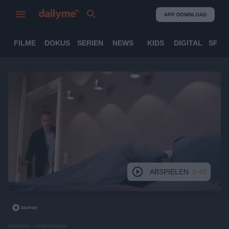
APP DOWNLOAD
FILME
DOKUS
SERIEN
NEWS
KIDS
DIGITAL
SPOR
ABSPIELEN
0:48
DasErste - Lindenstrasse