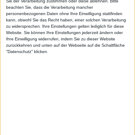
Sie der Verarbeitung zustimmen oder diese ablehnen.
Bitte
0:56
beachten Sie, dass die Verarbeitung mancher
personenbezogenen Daten ohne Ihre Einwilligung stattfinden
Vorschau Folge 1715 "Was ist schon gerecht?"
kann, obwohl Sie das Recht haben, einer solchen Verarbeitung
Anna tritt ihren lukrativen Putzjob bei dem Bauunternehmer Wolf Lohmaier an. Der
defekte Eiswürfelspender wird heute repariert, so dass nicht noch einmal alles
zu widersprechen. Ihre Einstellungen gelten lediglich für diese
schieflaufen sollte. Doch diesmal baut Anna an anderer Stelle Mist...
Website. Sie können Ihre Einstellungen jederzeit ändern oder
Ihre Einwilligung widerrufen, indem Sie zu dieser Website
zurückkehren und unten auf der Webseite auf die Schaltfläche
"Datenschutz" klicken.
0:48
Vorschau Folge 1713 "Ein Sturm kommt auf"
Riesen Zoff bei Dagdelens: Schon morgens geraten Lisa und Paul dermaßen
aneinander, dass Paul wütend die Wohnung verlässt. Am Abend warten die Eltern
vergeblich auf ihren Sohn und erfahren, dass er auch nicht in der Schule war. Eine