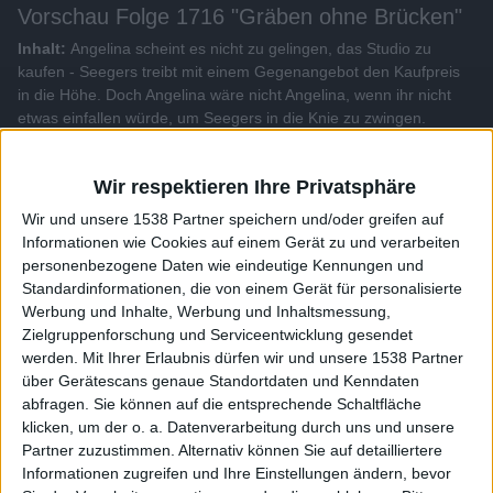
Vorschau Folge 1716 "Gräben ohne Brücken"
Inhalt:
Angelina scheint es nicht zu gelingen, das Studio zu
kaufen - Seegers treibt mit einem Gegenangebot den Kaufpreis
in die Höhe. Doch Angelina wäre nicht Angelina, wenn ihr nicht
etwas einfallen würde, um Seegers in die Knie zu zwingen.
Alle Videos der Sendung
Wir respektieren Ihre Privatsphäre
Wir und unsere 1538 Partner speichern und/oder greifen auf
Weitere Videos dieser Sendung
Informationen wie Cookies auf einem Gerät zu und verarbeiten
personenbezogene Daten wie eindeutige Kennungen und
Standardinformationen, die von einem Gerät für personalisierte
Werbung und Inhalte, Werbung und Inhaltsmessung,
Zielgruppenforschung und Serviceentwicklung gesendet
werden.
Mit Ihrer Erlaubnis dürfen wir und unsere 1538 Partner
über Gerätescans genaue Standortdaten und Kenndaten
abfragen. Sie können auf die entsprechende Schaltfläche
klicken, um der o. a. Datenverarbeitung durch uns und unsere
Partner zuzustimmen. Alternativ können Sie auf detailliertere
Informationen zugreifen und Ihre Einstellungen ändern, bevor