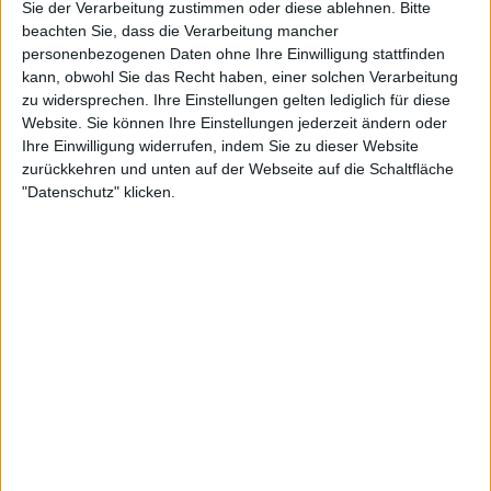
Sie der Verarbeitung zustimmen oder diese ablehnen.
Bitte
beachten Sie, dass die Verarbeitung mancher
0:41
personenbezogenen Daten ohne Ihre Einwilligung stattfinden
Vorschau Folge 1718 "Der Fisch in der Steckdose"
kann, obwohl Sie das Recht haben, einer solchen Verarbeitung
Antonia ist genervt. Seit Johannes und Roland eingezogen sind, läuft nichts mehr
zu widersprechen. Ihre Einstellungen gelten lediglich für diese
rund in der WG. Andauernd gibt es Streit und das Bad ist ständig besetzt. Da fasst
Website. Sie können Ihre Einstellungen jederzeit ändern oder
Antonia einen Entschluss...
Ihre Einwilligung widerrufen, indem Sie zu dieser Website
zurückkehren und unten auf der Webseite auf die Schaltfläche
"Datenschutz" klicken.
0:37
Vorschau Folge 1717 "Bloß nicht den Zug verpassen"
Nach einer feuchtfröhlichen Kneipentour landen Lea und Konstantin gemeinsam im
Bett. Während Lea offensichtlich schwer verknallt in Konstantin ist, hält der sich noch