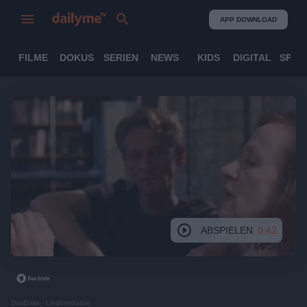
APP DOWNLOAD
FILME
DOKUS
SERIEN
NEWS
KIDS
DIGITAL
SPOR
ABSPIELEN
0:42
DasErste - Lindenstrasse