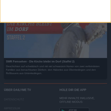
SWR Fernsehen - Die Kirche bleibt im Dorf (Staffel 2)
Geschichten auf schwäbisch und mit viel schwarzem Humor von zwei verfeindeten
Familien aus benachbarten Dörfern: den Häberles aus Oberrieslingen und den
Roßbauers aus Unterrieslingen.
ÜBER DAILYME TV
HOLE DIR DIE APP
MEHR INHALTE INKLUSIVE,
DATENSCHUTZ
OFFLINE-MODUS:
IMPRESSUM