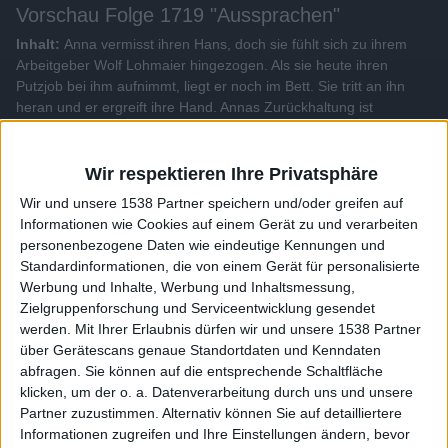
Vorschau Folge 1719 "Aussprachen"
Inhalt:
Anna vermisst ihren Hans, doch sie fühlt sich zu ihrem
Arbeitgeber Wolf Lohmaier hingezogen. Als sie heute ihren
Putzjob bei ihm aufnimmt, liegt er noch im Bett. Sie tritt an ihn
heran und er ergreift ihre Hand. Annas Zurückhaltung ist
endgültig dahin und die beiden schlafen miteinander...
Wir respektieren Ihre Privatsphäre
Alle Videos der Sendung
Wir und unsere 1538 Partner speichern und/oder greifen auf
Informationen wie Cookies auf einem Gerät zu und verarbeiten
Weitere Videos dieser Sendung
personenbezogene Daten wie eindeutige Kennungen und
Standardinformationen, die von einem Gerät für personalisierte
Werbung und Inhalte, Werbung und Inhaltsmessung,
Zielgruppenforschung und Serviceentwicklung gesendet
werden.
Mit Ihrer Erlaubnis dürfen wir und unsere 1538 Partner
über Gerätescans genaue Standortdaten und Kenndaten
abfragen. Sie können auf die entsprechende Schaltfläche
klicken, um der o. a. Datenverarbeitung durch uns und unsere
Partner zuzustimmen. Alternativ können Sie auf detailliertere
Informationen zugreifen und Ihre Einstellungen ändern, bevor