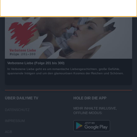
Verbotene Liebe (Folge 201 bis 300)
In Verbotene Liebe geht es um romantische Liebesgeschichten, große Gefühle,
spannende Intrigen und um den glamourösen Kosmos der Reichen und Schönen.
ÜBER DAILYME TV
HOLE DIR DIE APP
MEHR INHALTE INKLUSIVE,
DATENSCHUTZ
OFFLINE-MODUS:
IMPRESSUM
AGB