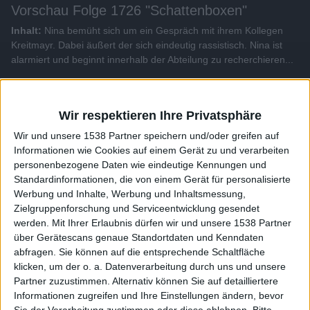
Vorschau Folge 1726 "Schattenboxen"
Inhalt:
Nina bemüht sich um ein Gespräch mit ihrem Kollegen
Kreitmayr. Dabei äußert der sich eindeutig rassistisch. Nina ist
alarmiert und beginnt innerhalb der Abteilung zu recherchieren...
Alle Videos der Sendung
Wir respektieren Ihre Privatsphäre
Wir und unsere 1538 Partner speichern und/oder greifen auf
Weitere Videos dieser Sendung
Informationen wie Cookies auf einem Gerät zu und verarbeiten
personenbezogene Daten wie eindeutige Kennungen und
Standardinformationen, die von einem Gerät für personalisierte
Werbung und Inhalte, Werbung und Inhaltsmessung,
Zielgruppenforschung und Serviceentwicklung gesendet
werden.
Mit Ihrer Erlaubnis dürfen wir und unsere 1538 Partner
über Gerätescans genaue Standortdaten und Kenndaten
abfragen. Sie können auf die entsprechende Schaltfläche
klicken, um der o. a. Datenverarbeitung durch uns und unsere
Partner zuzustimmen. Alternativ können Sie auf detailliertere
Informationen zugreifen und Ihre Einstellungen ändern, bevor
0:49