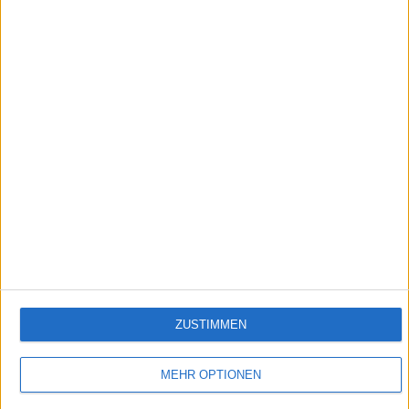
0:51
Vorschau Folge 1722 "Protest-Paul"
Lea hat sich mit der Tatsache ihrer HIV-Infektion abgefunden und mit der Einnahme
der notwendigen Medikamente begonnen. Heute gelingt es ihr endlich, Konstantin zu
informieren. Was, wenn Lea auch Konstantin angesteckt hat...?
Empfehlungen für Dich:
ZUSTIMMEN
MEHR OPTIONEN