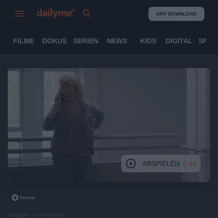
APP DOWNLOAD
FILME
DOKUS
SERIEN
NEWS
KIDS
DIGITAL
SPOR
ABSPIELEN
0:48
DasErste - Lindenstrasse