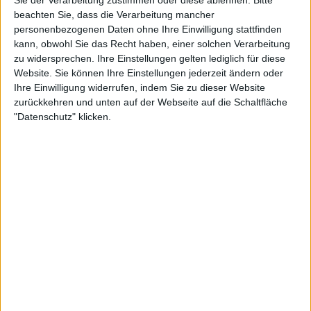
Sie der Verarbeitung zustimmen oder diese ablehnen.
Bitte
beachten Sie, dass die Verarbeitung mancher
Vorschau Folge 1725 "Offenbarungen"
personenbezogenen Daten ohne Ihre Einwilligung stattfinden
Heute findet die Demo gegen den Hotelbau statt. Als eine Gruppe rechtsgesinnter
Männer die Demonstranten provoziert, bittet Nina ihren Kollegen Kreitmayr, die Polizei
kann, obwohl Sie das Recht haben, einer solchen Verarbeitung
früher einzubestellen. Doch die trifft deutlich zu spät ein. Nina ist irritiert...
zu widersprechen. Ihre Einstellungen gelten lediglich für diese
Website. Sie können Ihre Einstellungen jederzeit ändern oder
Ihre Einwilligung widerrufen, indem Sie zu dieser Website
zurückkehren und unten auf der Webseite auf die Schaltfläche
"Datenschutz" klicken.
0:54
Vorschau Folge 1724 "Widerstände"
Klaus und Neyla werden von einer rechten Gruppierung im Internet bedroht und
bekommen Hassbotschaften per Post. Nina vermutet Roland dahinter. Iffi ist sauer...