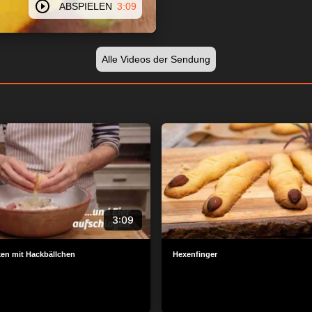
ABSPIELEN
3:09
Alle Videos der Sendung
3:09
en mit Hackbällchen
Hexenfinger