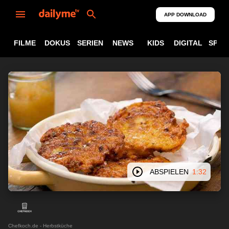
APP DOWNLOAD
FILME
DOKUS
SERIEN
NEWS
KIDS
DIGITAL
SPOR
ABSPIELEN
1:32
Chefkoch.de - Herbstküche