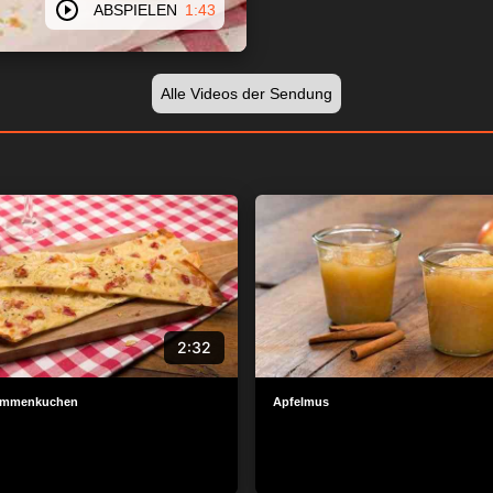
ABSPIELEN
1:43
Alle Videos der Sendung
2:32
lammenkuchen
Apfelmus