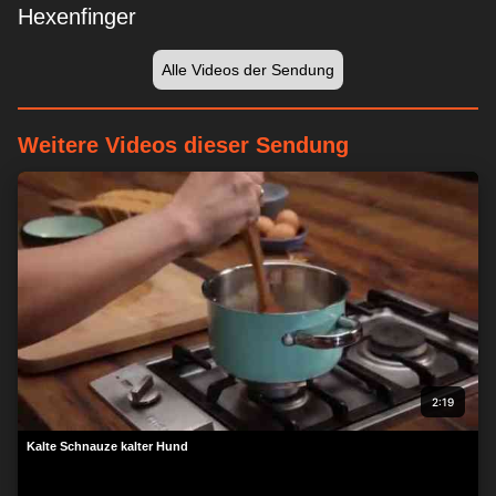
Hexenfinger
Alle Videos der Sendung
Weitere Videos dieser Sendung
Wir respektieren Ihre Privatsphäre
Wir und unsere Partner speichern und/oder greifen auf
Informationen wie Cookies auf einem Gerät zu und verarbeiten
personenbezogene Daten wie eindeutige Kennungen und
Standardinformationen, die von einem Gerät für personalisierte
Werbung und Inhalte, Werbung und Inhaltsmessung,
Zielgruppenforschung und Serviceentwicklung gesendet
werden.
Mit Ihrer Erlaubnis dürfen wir und unsere Partner über
Gerätescans genaue Standortdaten und Kenndaten abfragen.
Sie können auf die entsprechende Schaltfläche klicken, um der
2:19
o. a. Datenverarbeitung durch uns und unsere Partner
zuzustimmen. Alternativ können Sie auf detailliertere
Kalte Schnauze kalter Hund
Informationen zugreifen und Ihre Einstellungen ändern, bevor
Sie der Verarbeitung zustimmen oder diese ablehnen.
Bitte