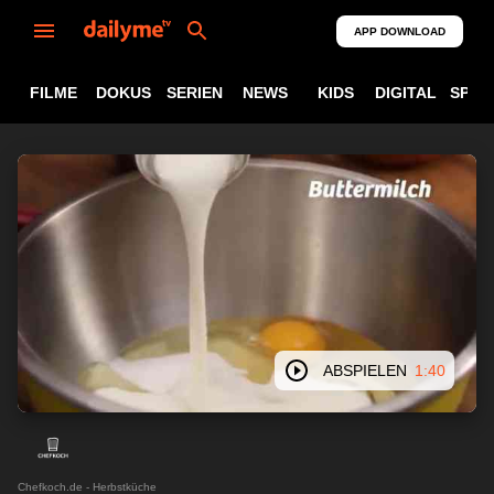
APP DOWNLOAD
FILME
DOKUS
SERIEN
NEWS
KIDS
DIGITAL
SPOR
ABSPIELEN
1:40
Chefkoch.de - Herbstküche