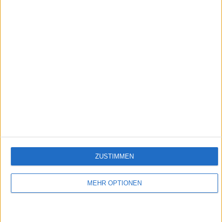
2:43
Medaillons mit Kürbis und Zitronenrahm
Empfehlungen für Dich:
ZUSTIMMEN
MEHR OPTIONEN