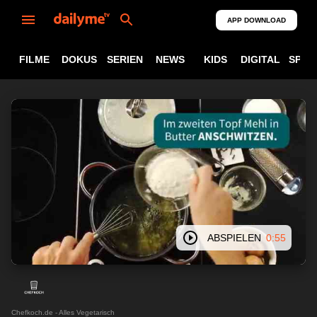
APP DOWNLOAD
FILME
DOKUS
SERIEN
NEWS
KIDS
DIGITAL
SPOR
ABSPIELEN
0:55
Chefkoch.de - Alles Vegetarisch